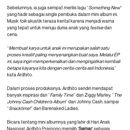
Sebelumnya, ia juga sempat merilis lagu “
Something New
”
yang hadir sebagai single pembuka dalam mini album ini.
Musik
folk
akustik terasa kental karena menjadi warna
yang tepat untuk menuju dunia anak yang
festive
dan
ceria.
“
Membuat karya untuk anak ini merupakan salah satu
proses kreatif paling menyenangkan buat saya. Melalui EP
ini, saya ingin memperkenalkan dan mengingatkan kembali
betapa kayanya kita dengan cerita-cerita asli Indonesia,
”
kata Ardhito.
Dalam proses produksinya, Ardhito sendiri mendapat
banyak inspirasi dari “
Family Time
” dari Ziggy Marley, “
The
Johnny Cash Children’s Album
” dari Johnny Cash, sampai
“
Snacktime!
” dari Barenaked Ladies.
Bicara tentang mini albumnya yang lahir di Hari Anak
Nasional, Ardhito Pramono memilih ‘
Semar
‘ sebagai