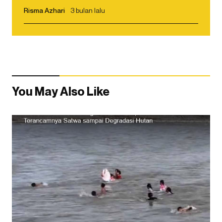
Risma Azhari
3 bulan lalu
You May Also Like