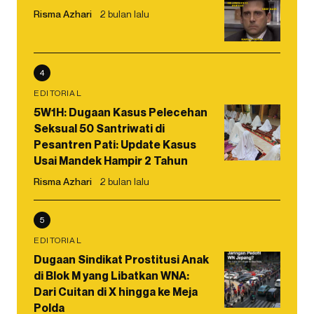
Risma Azhari
2 bulan lalu
4
EDITORIAL
5W1H: Dugaan Kasus Pelecehan
Seksual 50 Santriwati di
Pesantren Pati: Update Kasus
Usai Mandek Hampir 2 Tahun
Risma Azhari
2 bulan lalu
5
EDITORIAL
Dugaan Sindikat Prostitusi Anak
di Blok M yang Libatkan WNA:
Dari Cuitan di X hingga ke Meja
Polda