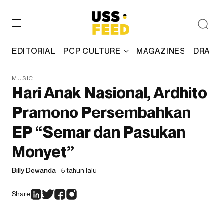
EDITORIAL
POP CULTURE
MAGAZINES
DRAFT
MUSIC
Hari Anak Nasional, Ardhito
Pramono Persembahkan
EP “Semar dan Pasukan
Monyet”
Billy Dewanda
5 tahun lalu
Share