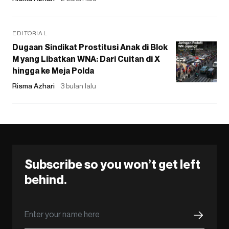
EDITORIAL
Dugaan Sindikat Prostitusi Anak di Blok
M yang Libatkan WNA: Dari Cuitan di X
hingga ke Meja Polda
Risma Azhari
3 bulan lalu
Subscribe so you won’t get left
behind.