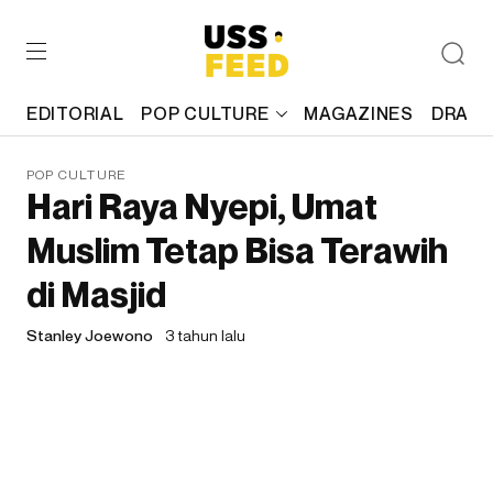
EDITORIAL
POP CULTURE
MAGAZINES
DRAFT
POP CULTURE
Hari Raya Nyepi, Umat
Muslim Tetap Bisa Terawih
di Masjid
Stanley Joewono
3 tahun lalu