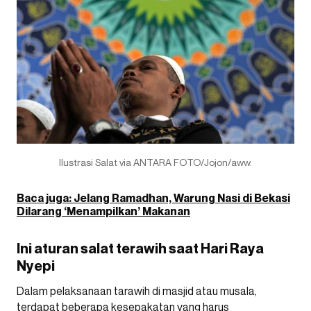
Ilustrasi Salat via ANTARA FOTO/Jojon/aww.
Baca juga: Jelang Ramadhan, Warung Nasi di Bekasi
Dilarang ‘Menampilkan’ Makanan
Ini aturan salat terawih saat Hari Raya
Nyepi
Dalam pelaksanaan tarawih di masjid atau musala,
terdapat beberapa kesepakatan yang harus