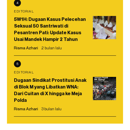
4
EDITORIAL
5W1H: Dugaan Kasus Pelecehan
Seksual 50 Santriwati di
Pesantren Pati: Update Kasus
Usai Mandek Hampir 2 Tahun
Risma Azhari
2 bulan lalu
5
EDITORIAL
Dugaan Sindikat Prostitusi Anak
di Blok M yang Libatkan WNA:
Dari Cuitan di X hingga ke Meja
Polda
Risma Azhari
3 bulan lalu