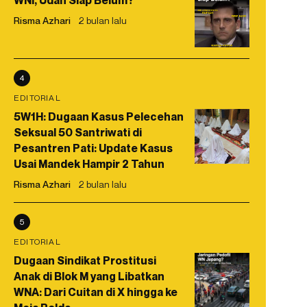
WNI, Udah Siap Belum?
Risma Azhari
2 bulan lalu
4
EDITORIAL
5W1H: Dugaan Kasus Pelecehan
Seksual 50 Santriwati di
Pesantren Pati: Update Kasus
Usai Mandek Hampir 2 Tahun
Risma Azhari
2 bulan lalu
5
EDITORIAL
Dugaan Sindikat Prostitusi
Anak di Blok M yang Libatkan
WNA: Dari Cuitan di X hingga ke