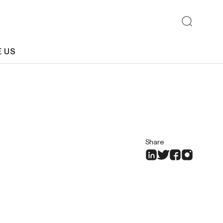
E US
Share