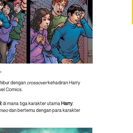
e
ihibur dengan
crossover
kehadiran Harry
vel Comics.
3
,
di mana tiga karakter utama
Harry
,
meo
dan bertemu dengan para karakter