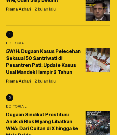
WNI, Udah Siap Belum?
Risma Azhari
2 bulan lalu
4
EDITORIAL
5W1H: Dugaan Kasus Pelecehan
Seksual 50 Santriwati di
Pesantren Pati: Update Kasus
Usai Mandek Hampir 2 Tahun
Risma Azhari
2 bulan lalu
5
EDITORIAL
Dugaan Sindikat Prostitusi
Anak di Blok M yang Libatkan
WNA: Dari Cuitan di X hingga ke