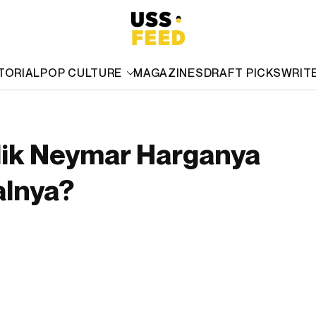
TORIAL
POP CULTURE
MAGAZINES
DRAFT PICKS
WRIT
lik Neymar Harganya
alnya?