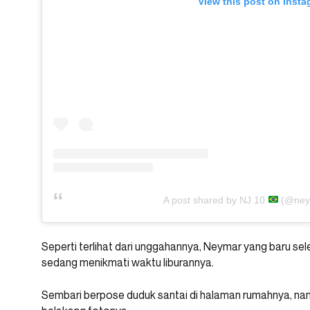
View this post on Inst
A post shared by NJ 10
(@ney
Seperti terlihat dari unggahannya, Neymar yang baru se
sedang menikmati waktu liburannya.
Sembari berpose duduk santai di halaman rumahnya, na