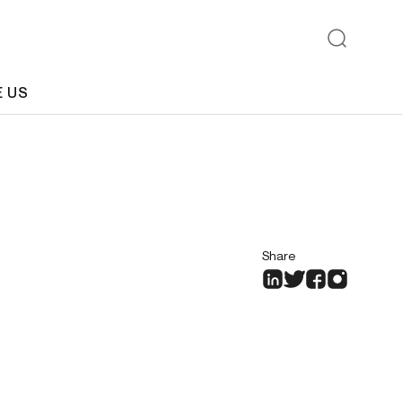
E US
Share