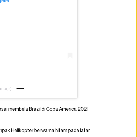
agram
marjr)
lesai membela Brazil di Copa America 2021
mpak Helikopter berwarna hitam pada latar