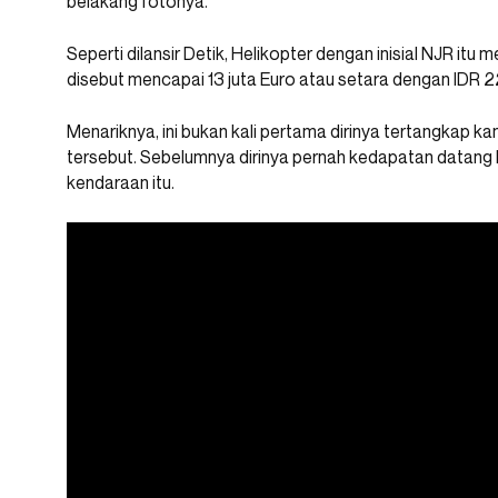
belakang fotonya.
Seperti dilansir Detik, Helikopter dengan inisial NJR it
disebut mencapai 13 juta Euro atau setara dengan IDR 22
Menariknya, ini bukan kali pertama dirinya tertangkap
tersebut. Sebelumnya dirinya pernah kedapatan datang 
kendaraan itu.