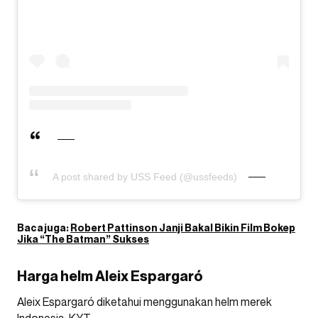
A post shared by USS Feed (@ussfeeds)
Baca juga:
Robert Pattinson Janji Bakal Bikin Film Bokep
Jika “The Batman” Sukses
Harga helm Aleix Espargaró
Aleix Espargaró diketahui menggunakan helm merek