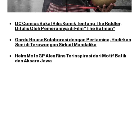
DC Comics Bakal Rilis Komik Tentang The Riddler,
Ditulis Oleh Pemerannya di Film “The Batman”
Gardu House Kolaborasi dengan Pertamina, Hadirkan
Seni di Terowongan Sirkuit Mandalika
Helm MotoGP Alex Rins Terinspirasi dari Motif Batik
dan Aksara Jawa