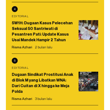
4
EDITORIAL
5W1H: Dugaan Kasus Pelecehan
Seksual 50 Santriwati di
Pesantren Pati: Update Kasus
Usai Mandek Hampir 2 Tahun
Risma Azhari
2 bulan lalu
5
EDITORIAL
Dugaan Sindikat Prostitusi Anak
di Blok M yang Libatkan WNA:
Dari Cuitan di X hingga ke Meja
Polda
Risma Azhari
3 bulan lalu