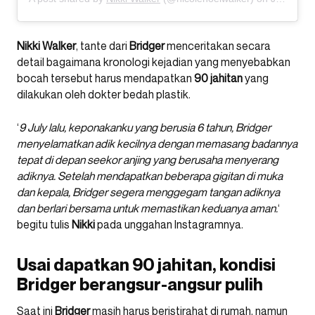
Nikki
Walker
, tante dari
Bridger
menceritakan secara
detail bagaimana kronologi kejadian yang menyebabkan
bocah tersebut harus mendapatkan
90 jahitan
yang
dilakukan oleh dokter bedah plastik.
‘
9 July lalu, keponakanku yang berusia 6 tahun, Bridger
menyelamatkan adik kecilnya dengan memasang badannya
tepat di depan seekor anjing yang berusaha menyerang
adiknya. Setelah mendapatkan beberapa gigitan di muka
dan kepala, Bridger segera menggegam tangan adiknya
dan berlari bersama untuk memastikan keduanya aman.
‘
begitu tulis
Nikki
pada unggahan Instagramnya.
Usai dapatkan 90 jahitan, kondisi
Bridger berangsur-angsur pulih
Saat ini
Bridger
masih harus beristirahat di rumah, namun