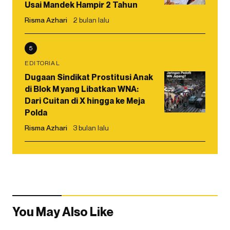
Usai Mandek Hampir 2 Tahun
Risma Azhari
2 bulan lalu
5
EDITORIAL
Dugaan Sindikat Prostitusi Anak
di Blok M yang Libatkan WNA:
Dari Cuitan di X hingga ke Meja
Polda
Risma Azhari
3 bulan lalu
You May Also Like