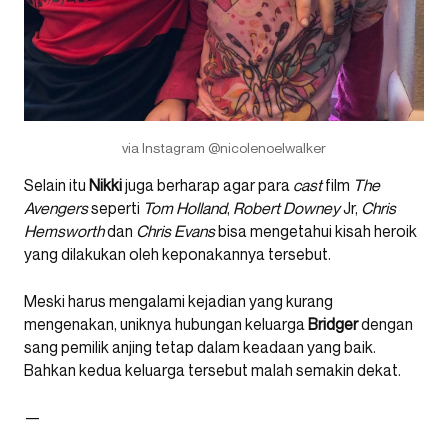
via Instagram @nicolenoelwalker
Selain itu
Nikki
juga berharap agar para
cast
film
The
Avengers
seperti
Tom
Holland
,
Robert
Downey
Jr,
Chris
Hemsworth
dan
Chris
Evans
bisa mengetahui kisah heroik
yang dilakukan oleh keponakannya tersebut.
Meski harus mengalami kejadian yang kurang
mengenakan, uniknya hubungan keluarga
Bridger
dengan
sang pemilik anjing tetap dalam keadaan yang baik.
Bahkan kedua keluarga tersebut malah semakin dekat.
—