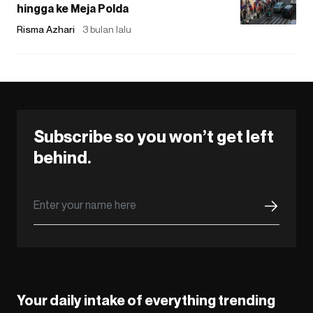
hingga ke Meja Polda
Risma Azhari
3 bulan lalu
Subscribe so you won’t get left
behind.
Your daily intake of everything trending