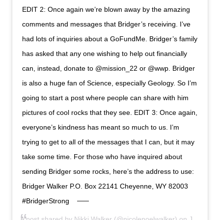
EDIT 2: Once again we’re blown away by the amazing
comments and messages that Bridger’s receiving. I’ve
had lots of inquiries about a GoFundMe. Bridger’s family
has asked that any one wishing to help out financially
can, instead, donate to @mission_22 or @wwp. Bridger
is also a huge fan of Science, especially Geology. So I’m
going to start a post where people can share with him
pictures of cool rocks that they see. EDIT 3: Once again,
everyone’s kindness has meant so much to us. I’m
trying to get to all of the messages that I can, but it may
take some time. For those who have inquired about
sending Bridger some rocks, here’s the address to use:
Bridger Walker P.O. Box 22141 Cheyenne, WY 82003
#BridgerStrong
A post shared by
Nikki Walker
(@nicolenoelwalker) on
Jul 12, 2020 at 8:53am PDT