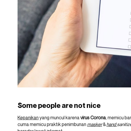
Some people are not nice
Kepanikan
yang muncul karena
virus Corona
, memicu ba
cuma memicu praktik penimbunan
masker
&
hand
sanitize