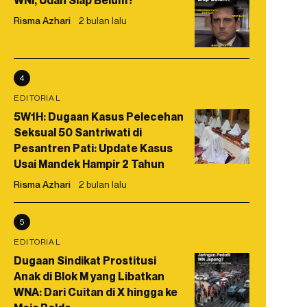
WNI, Udah Siap Belum?
Risma Azhari
2 bulan lalu
4
EDITORIAL
5W1H: Dugaan Kasus Pelecehan
Seksual 50 Santriwati di
Pesantren Pati: Update Kasus
Usai Mandek Hampir 2 Tahun
Risma Azhari
2 bulan lalu
5
EDITORIAL
Dugaan Sindikat Prostitusi
Anak di Blok M yang Libatkan
WNA: Dari Cuitan di X hingga ke