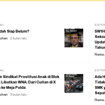
IAL
EDITO
dah Siap Belum?
5W1H
Seksu
zhari
2 bulan lalu
Updat
Tahu
Risma 
IAL
EDITO
 Sindikat Prostitusi Anak di Blok
Ada H
 Libatkan WNA: Dari Cuitan di X
Tidak
 ke Meja Polda
SMK y
Sepat
zhari
3 bulan lalu
Risma 