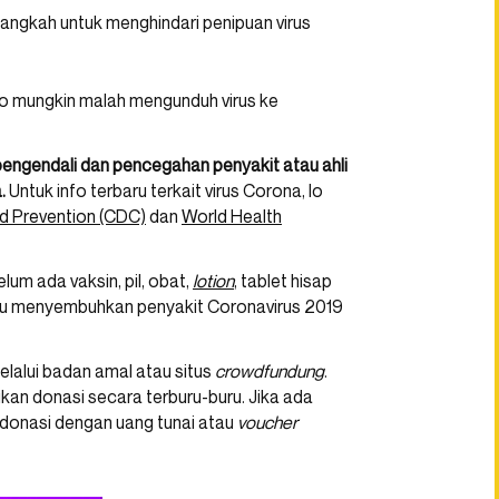
ngkah untuk menghindari penipuan virus
o mungkin malah mengunduh virus ke
engendali dan pencegahan penyakit atau ahli
.
Untuk info terbaru terkait virus Corona, lo
d Prevention (CDC)
dan
World Health
elum ada vaksin, pil, obat,
lotion
, tablet hisap
tau menyembuhkan penyakit Coronavirus 2019
melalui badan amal atau situs
crowdfundung
.
an donasi secara terburu-buru. Jika ada
 donasi dengan uang tunai atau
voucher