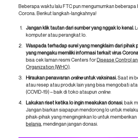
Beberapa waktu lalu FTC pun mengumumkan beberapa la
Corona. Berikut langkah-langkahnya!
Jangan klik tautan dari sumber yang nggak lo kenal.
L
komputer atau perangkat lo.
Waspada terhadap surel yang mengklaim dari pihak p
yang mengaku memiliki informasi terkait virus Corona
bisa cek laman resmi Centers for
Disease Control an
Organization (WHO)
.
Hiraukan penawaran
online
untuk vaksinasi.
Saat ini b
atau resep atau produk lain yang bisa mengobati a
(COVID-19) – baik di toko ataupun
online
.
Lakukan riset ketika lo ingin meakukan donasi
, baik 
Jangan biarkan siapapun mendorong lo untuk melakuk
pihak-pihak yang menginginkan lo untuk memberikan
belanja
, mendingan jangan donasi.