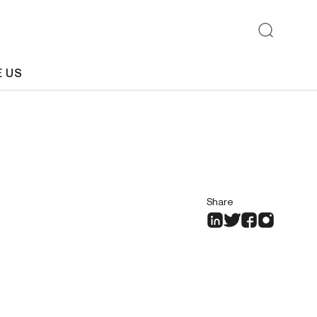
E US
Share