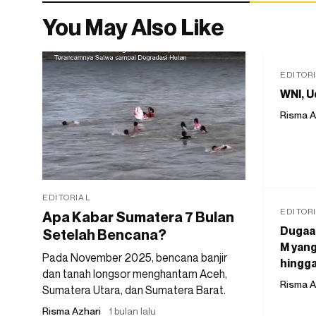
You May Also Like
EDITOR
WNI, U
Risma A
EDITORIAL
EDITOR
Apa Kabar Sumatera 7 Bulan
Dugaan
Setelah Bencana?
M yang
Pada November 2025, bencana banjir
hingga
dan tanah longsor menghantam Aceh,
Risma A
Sumatera Utara, dan Sumatera Barat.
Risma Azhari
1 bulan lalu