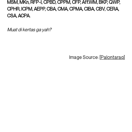
MSM, MKn, RFP-I, CPBD, CPPM, CFP, Aff.WM, BKP, QWP,
CPHR, ICPM, AEPP, CBA, CMA, CPMA, CIBA, CBV, CERA,
CSA, ACPA.
Muat di kertas ga yah?
Image Source: [
Palontaraq
]