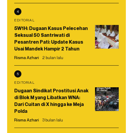
4
EDITORIAL
5W1H: Dugaan Kasus Pelecehan
Seksual 50 Santriwati di
Pesantren Pati: Update Kasus
Usai Mandek Hampir 2 Tahun
Risma Azhari
2 bulan lalu
5
EDITORIAL
Dugaan Sindikat Prostitusi Anak
di Blok M yang Libatkan WNA:
Dari Cuitan di X hingga ke Meja
Polda
Risma Azhari
3 bulan lalu