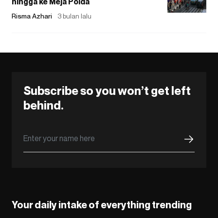
hingga ke Meja Polda
Risma Azhari
3 bulan lalu
Subscribe so you won’t get left
behind.
Your daily intake of everything trending