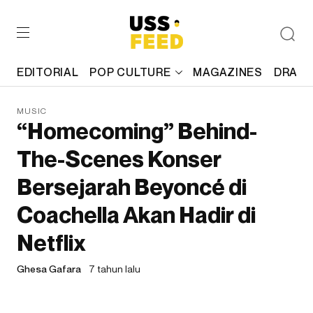
EDITORIAL
POP CULTURE
MAGAZINES
DRAFT
MUSIC
“Homecoming” Behind-
The-Scenes Konser
Bersejarah Beyoncé di
Coachella Akan Hadir di
Netflix
Ghesa Gafara
7 tahun lalu