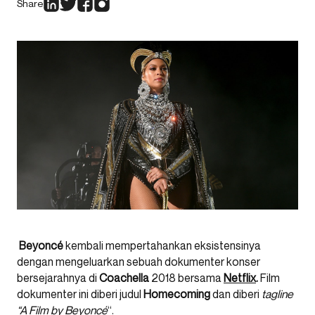
Share
Beyoncé
kembali mempertahankan eksistensinya
dengan mengeluarkan sebuah dokumenter konser
bersejarahnya di
Coachella
2018 bersama
Netflix
.
Film
dokumenter ini diberi judul
Homecoming
dan diberi
tagline
“A Film by Beyoncé
“.