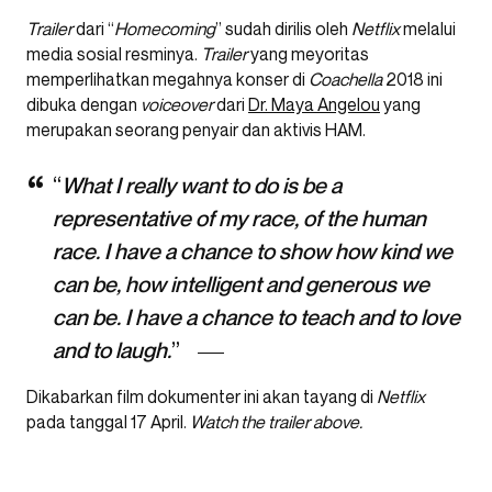
Trailer
dari “
Homecoming
” sudah dirilis oleh
Netflix
melalui
media sosial resminya.
Trailer
yang meyoritas
memperlihatkan megahnya konser di
Coachella
2018 ini
dibuka dengan
voiceover
dari
Dr. Maya Angelou
yang
merupakan seorang penyair dan aktivis HAM.
“
What I really want to do is be a
representative of my race, of the human
race. I have a chance to show how kind we
can be, how intelligent and generous we
can be. I have a chance to teach and to love
and to laugh.
”
Dikabarkan film dokumenter ini akan tayang di
Netflix
pada tanggal 17 April.
Watch the trailer above.