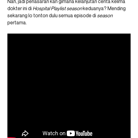
Nah, jadi penasaran kan gimana kelanjutan cerita kelima
dokter ini di
Hospital Playlist season
keduanya? Mending
sekarang lo tonton dulu semua episode di
season
pertama.