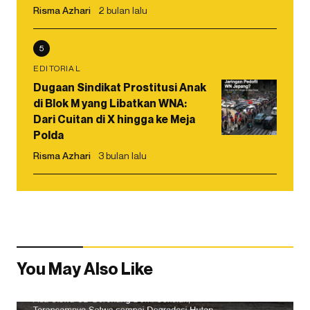
Risma Azhari
2 bulan lalu
5
EDITORIAL
Dugaan Sindikat Prostitusi Anak
di Blok M yang Libatkan WNA:
Dari Cuitan di X hingga ke Meja
Polda
Risma Azhari
3 bulan lalu
You May Also Like