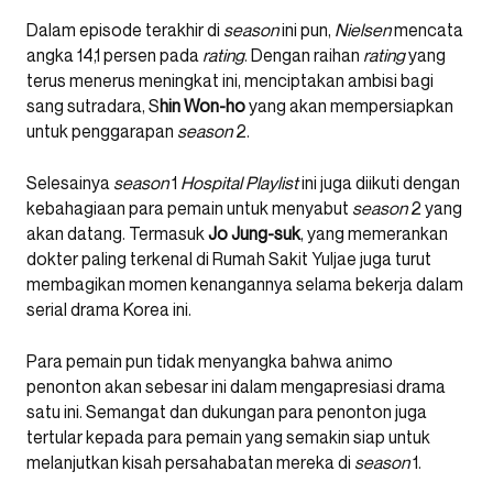
Dalam episode terakhir di
season
ini pun,
Nielsen
mencata
angka 14,1 persen pada
rating
. Dengan raihan
rating
yang
terus menerus meningkat ini, menciptakan ambisi bagi
sang sutradara, S
hin Won-ho
yang akan mempersiapkan
untuk penggarapan
season
2.
Selesainya
season
1
Hospital Playlist
ini juga diikuti dengan
kebahagiaan para pemain untuk menyabut
season
2 yang
akan datang. Termasuk
Jo Jung-suk
, yang memerankan
dokter paling terkenal di Rumah Sakit Yuljae juga turut
membagikan momen kenangannya selama bekerja dalam
serial drama Korea ini.
Para pemain pun tidak menyangka bahwa animo
penonton akan sebesar ini dalam mengapresiasi drama
satu ini. Semangat dan dukungan para penonton juga
tertular kepada para pemain yang semakin siap untuk
melanjutkan kisah persahabatan mereka di
season
1.