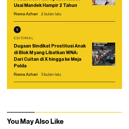
Usai Mandek Hampir 2 Tahun
Risma Azhari
2 bulan lalu
5
EDITORIAL
Dugaan Sindikat Prostitusi Anak
di Blok M yang Libatkan WNA:
Dari Cuitan di X hingga ke Meja
Polda
Risma Azhari
3 bulan lalu
You May Also Like