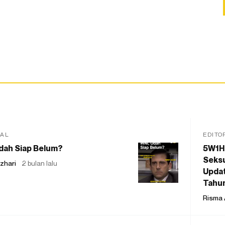
IAL
EDITO
dah Siap Belum?
5W1H
Seksu
zhari
2 bulan lalu
Updat
Tahu
Risma 