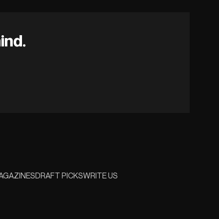
ind.
AGAZINES
DRAFT PICKS
WRITE US