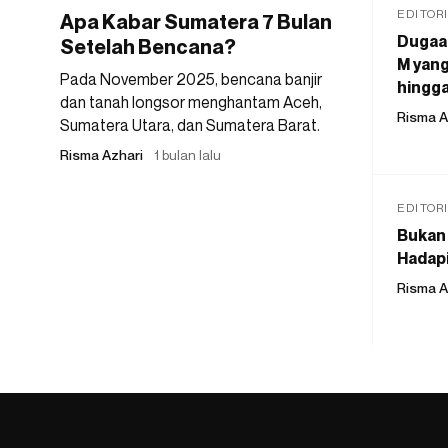
EDITOR
Apa Kabar Sumatera 7 Bulan
Dugaan
Setelah Bencana?
M yang
Pada November 2025, bencana banjir
hingga
dan tanah longsor menghantam Aceh,
Risma A
Sumatera Utara, dan Sumatera Barat.
Risma Azhari
1 bulan lalu
EDITOR
Bukan 
Hadapi
Risma A