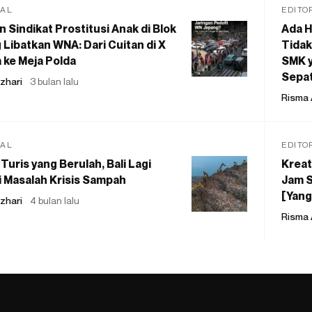
IAL
EDITO
 Sindikat Prostitusi Anak di Blok
Ada H
 Libatkan WNA: Dari Cuitan di X
Tidak
 ke Meja Polda
SMK y
Sepat
zhari
3 bulan lalu
Risma 
IAL
EDITO
Turis yang Berulah, Bali Lagi
Kreat
 Masalah Krisis Sampah
Jam S
[Yang
zhari
4 bulan lalu
Risma 