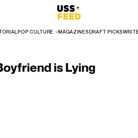
TORIAL
POP CULTURE
MAGAZINES
DRAFT PICKS
WRIT
oyfriend is Lying