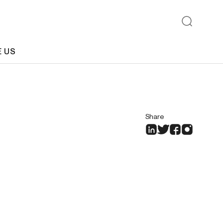
E US
Share