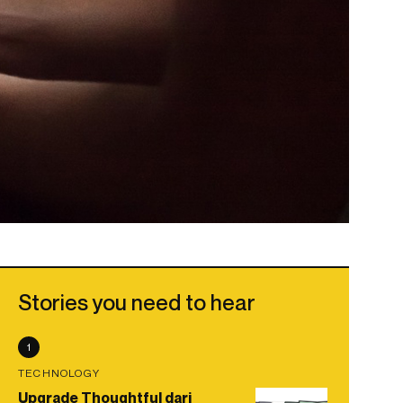
Stories you need to hear
1
TECHNOLOGY
Upgrade Thoughtful dari