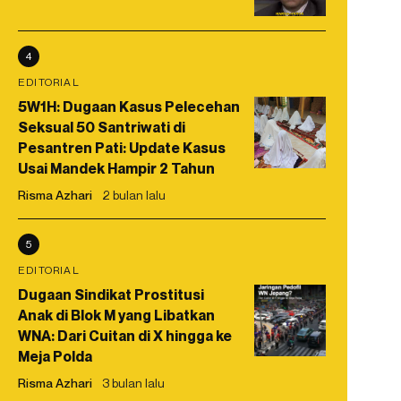
4
EDITORIAL
5W1H: Dugaan Kasus Pelecehan
Seksual 50 Santriwati di
Pesantren Pati: Update Kasus
Usai Mandek Hampir 2 Tahun
Risma Azhari
2 bulan lalu
5
EDITORIAL
Dugaan Sindikat Prostitusi
Anak di Blok M yang Libatkan
WNA: Dari Cuitan di X hingga ke
Meja Polda
Risma Azhari
3 bulan lalu