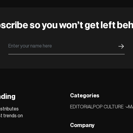
scribe so you won’t get left beh
nding
Categories
EDITORIAL
POP CULTURE
M
stributes
st trends on
Company