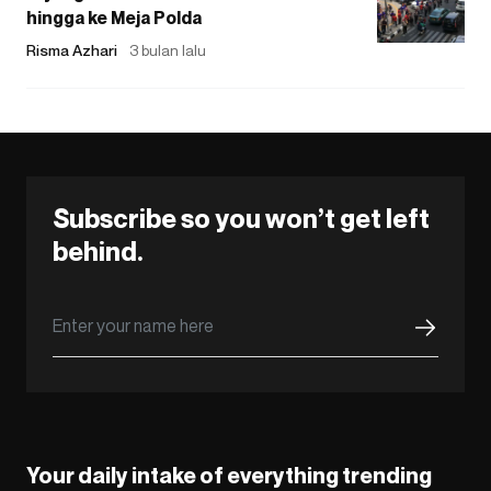
hingga ke Meja Polda
Risma Azhari
3 bulan lalu
Subscribe so you won’t get left
behind.
Your daily intake of everything trending