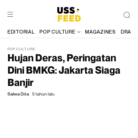
EDITORIAL
POP CULTURE
MAGAZINES
DRAFT
POP CULTURE
Hujan Deras, Peringatan
Dini BMKG: Jakarta Siaga
Banjir
Salwa Dita
5 tahun lalu