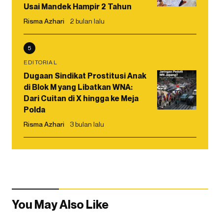
Usai Mandek Hampir 2 Tahun
Risma Azhari
2 bulan lalu
5
EDITORIAL
Dugaan Sindikat Prostitusi Anak
di Blok M yang Libatkan WNA:
Dari Cuitan di X hingga ke Meja
Polda
Risma Azhari
3 bulan lalu
You May Also Like