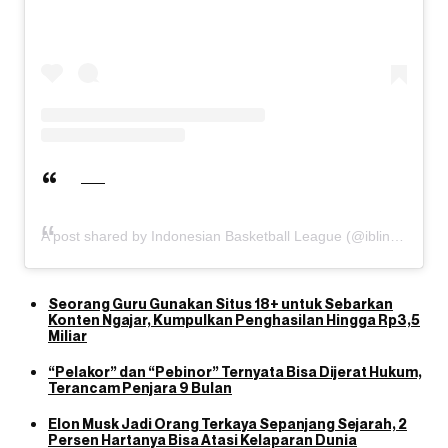
A post shared by Indonesian Basketball League (@iblindonesia)
Seorang Guru Gunakan Situs 18+ untuk Sebarkan
Konten Ngajar, Kumpulkan Penghasilan Hingga Rp3,5
Miliar
“Pelakor” dan “Pebinor” Ternyata Bisa Dijerat Hukum,
Terancam Penjara 9 Bulan
Elon Musk Jadi Orang Terkaya Sepanjang Sejarah, 2
Persen Hartanya Bisa Atasi Kelaparan Dunia