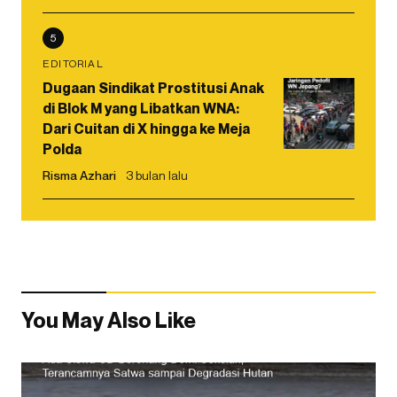
5
EDITORIAL
Dugaan Sindikat Prostitusi Anak
di Blok M yang Libatkan WNA:
Dari Cuitan di X hingga ke Meja
Polda
Risma Azhari
3 bulan lalu
You May Also Like