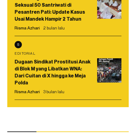
Seksual 50 Santriwati di
Pesantren Pati: Update Kasus
Usai Mandek Hampir 2 Tahun
Risma Azhari
2 bulan lalu
5
EDITORIAL
Dugaan Sindikat Prostitusi Anak
di Blok M yang Libatkan WNA:
Dari Cuitan di X hingga ke Meja
Polda
Risma Azhari
3 bulan lalu