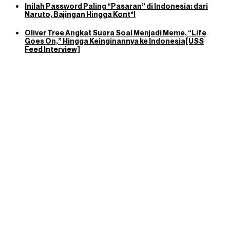
Inilah Password Paling “Pasaran” di Indonesia: dari
Naruto, Bajingan Hingga Kont*l
Oliver Tree Angkat Suara Soal Menjadi Meme, “Life
Goes On,” Hingga Keinginannya ke Indonesia[USS
Feed Interview]