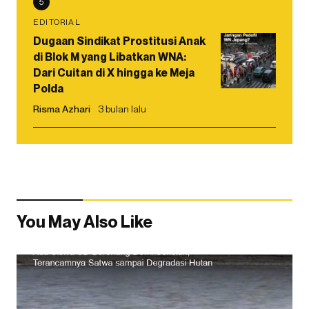
5
EDITORIAL
Dugaan Sindikat Prostitusi Anak
di Blok M yang Libatkan WNA:
Dari Cuitan di X hingga ke Meja
Polda
Risma Azhari
3 bulan lalu
You May Also Like