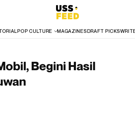
TORIAL
POP CULTURE
MAGAZINES
DRAFT PICKS
WRIT
obil, Begini Hasil
muwan