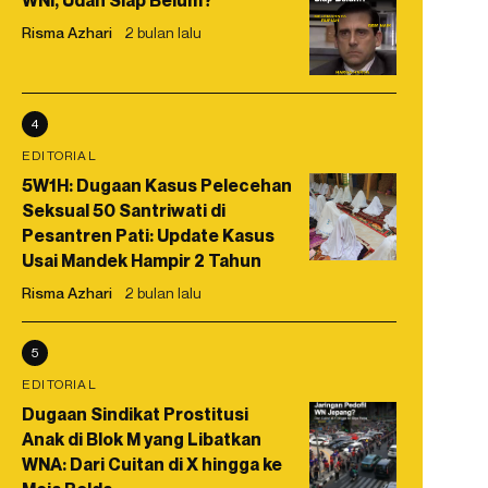
WNI, Udah Siap Belum?
Risma Azhari
2 bulan lalu
4
EDITORIAL
5W1H: Dugaan Kasus Pelecehan
Seksual 50 Santriwati di
Pesantren Pati: Update Kasus
Usai Mandek Hampir 2 Tahun
Risma Azhari
2 bulan lalu
5
EDITORIAL
Dugaan Sindikat Prostitusi
Anak di Blok M yang Libatkan
WNA: Dari Cuitan di X hingga ke