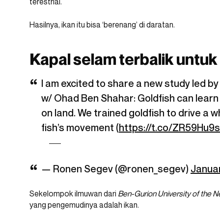
terestrial.
Hasilnya, ikan itu bisa ‘berenang’ di daratan.
Kapal selam terbalik untuk
I am excited to share a new study led b
w/ Ohad Ben Shahar: Goldfish can learn 
on land. We trained goldfish to drive a 
fish’s movement (
https://t.co/ZR59Hu9s
— Ronen Segev (@ronen_segev)
Januar
Sekelompok ilmuwan dari
Ben-Gurion University of the 
yang pengemudinya adalah ikan.