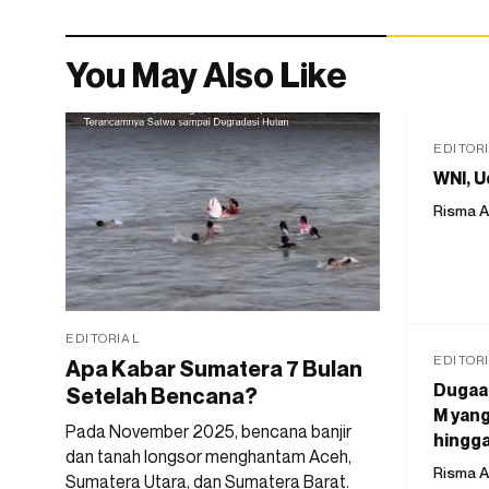
You May Also Like
EDITOR
WNI, U
Risma A
EDITORIAL
EDITOR
Apa Kabar Sumatera 7 Bulan
Dugaan
Setelah Bencana?
M yang
Pada November 2025, bencana banjir
hingga
dan tanah longsor menghantam Aceh,
Risma A
Sumatera Utara, dan Sumatera Barat.