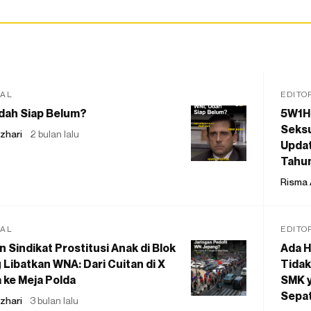
IAL
EDITO
dah Siap Belum?
5W1H
Seksu
zhari
2 bulan lalu
Updat
Tahu
Risma 
IAL
EDITO
 Sindikat Prostitusi Anak di Blok
Ada H
 Libatkan WNA: Dari Cuitan di X
Tidak
 ke Meja Polda
SMK y
Sepat
zhari
3 bulan lalu