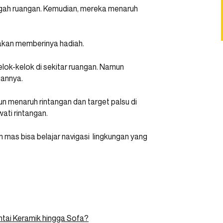
ngah ruangan. Kemudian, mereka menaruh
 akan memberinya hadiah.
lok-kelok di sekitar ruangan. Namun
uannya.
un menaruh rintangan dan target palsu di
ati rintangan.
n mas bisa belajar navigasi lingkungan yang
ntai Keramik hingga Sofa?