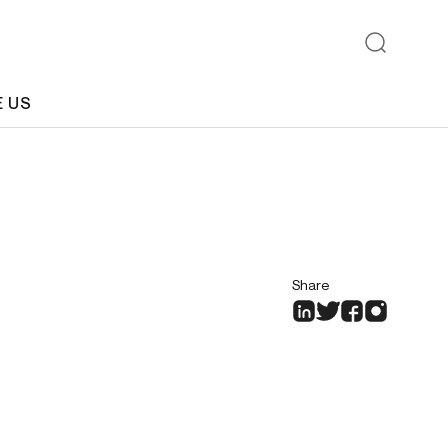
E US
Share