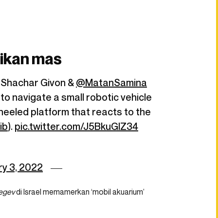
 ikan mas
y Shachar Givon &
@MatanSamina
to navigate a small robotic vehicle
wheeled platform that reacts to the
ib
).
pic.twitter.com/J5BkuGlZ34
y 3, 2022
Negev
di Israel memamerkan ‘mobil akuarium’