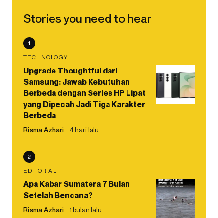
Stories you need to hear
1
TECHNOLOGY
Upgrade Thoughtful dari
Samsung: Jawab Kebutuhan
Berbeda dengan Series HP Lipat
yang Dipecah Jadi Tiga Karakter
Berbeda
Risma Azhari
4 hari lalu
2
EDITORIAL
Apa Kabar Sumatera 7 Bulan
Setelah Bencana?
Risma Azhari
1 bulan lalu