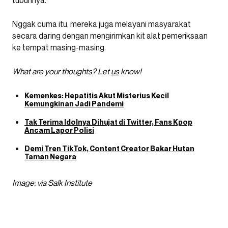
tubuhnya.
Nggak cuma itu, mereka juga melayani masyarakat
secara daring dengan mengirimkan kit alat pemeriksaan
ke tempat masing-masing.
What are your thoughts? Let
us
know!
Kemenkes: Hepatitis Akut Misterius Kecil
Kemungkinan Jadi Pandemi
Tak Terima Idolnya Dihujat di Twitter, Fans Kpop
Ancam Lapor Polisi
Demi Tren TikTok, Content Creator Bakar Hutan
Taman Negara
Image: via Salk Institute