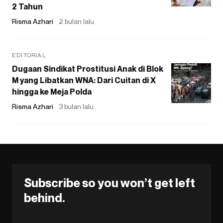
2 Tahun
Risma Azhari
2 bulan lalu
EDITORIAL
Dugaan Sindikat Prostitusi Anak di Blok
M yang Libatkan WNA: Dari Cuitan di X
hingga ke Meja Polda
Risma Azhari
3 bulan lalu
Subscribe so you won’t get left
behind.