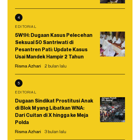
4
EDITORIAL
5W1H: Dugaan Kasus Pelecehan
Seksual 50 Santriwati di
Pesantren Pati: Update Kasus
Usai Mandek Hampir 2 Tahun
Risma Azhari
2 bulan lalu
5
EDITORIAL
Dugaan Sindikat Prostitusi Anak
di Blok M yang Libatkan WNA:
Dari Cuitan di X hingga ke Meja
Polda
Risma Azhari
3 bulan lalu