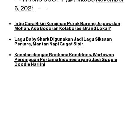
6, 2021
Intip Cara Bikin Kerajinan Perak Bareng Jejouw dan
Mohan, Ada Bocoran Kolaborasi Brand Lokal?
Lagu Baby Shark Digunakan Jadi Lagu Siksaan
Penjara, Mantan Napi Gugat Sipir
Kenalan dengan Roehana Koeddoes, Wartawan
Perempuan Pertama Indonesia yang Jadi Google
Doodle Hari Ini