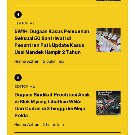
4
EDITORIAL
5W1H: Dugaan Kasus Pelecehan
Seksual 50 Santriwati di
Pesantren Pati: Update Kasus
Usai Mandek Hampir 2 Tahun
Risma Azhari
2 bulan lalu
5
EDITORIAL
Dugaan Sindikat Prostitusi Anak
di Blok M yang Libatkan WNA:
Dari Cuitan di X hingga ke Meja
Polda
Risma Azhari
3 bulan lalu