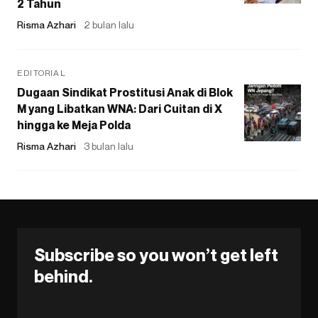
2 Tahun
Risma Azhari
2 bulan lalu
EDITORIAL
Dugaan Sindikat Prostitusi Anak di Blok
M yang Libatkan WNA: Dari Cuitan di X
hingga ke Meja Polda
Risma Azhari
3 bulan lalu
Subscribe so you won’t get left
behind.