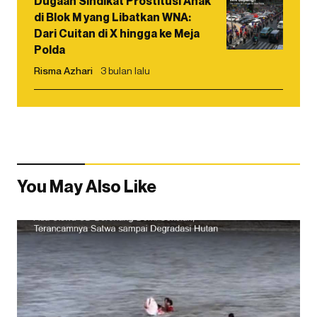
Dugaan Sindikat Prostitusi Anak
di Blok M yang Libatkan WNA:
Dari Cuitan di X hingga ke Meja
Polda
Risma Azhari
3 bulan lalu
You May Also Like