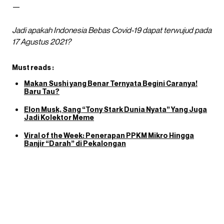
—
Jadi apakah Indonesia Bebas Covid-19 dapat terwujud pada
17 Agustus 2021?
Must reads :
Makan Sushi yang Benar Ternyata Begini Caranya!
Baru Tau?
Elon Musk, Sang “Tony Stark Dunia Nyata” Yang Juga
Jadi Kolektor Meme
Viral of the Week: Penerapan PPKM Mikro Hingga
Banjir “Darah” di Pekalongan