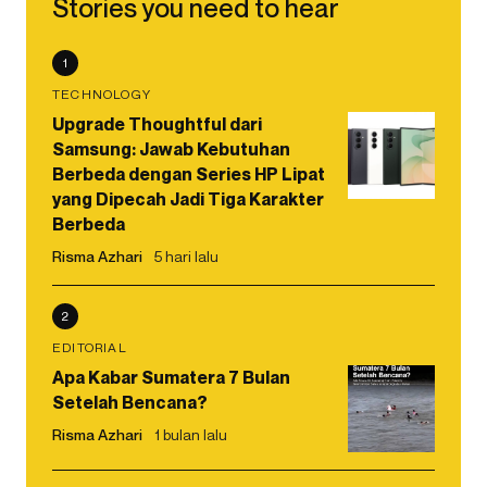
Stories you need to hear
1
TECHNOLOGY
Upgrade Thoughtful dari
Samsung: Jawab Kebutuhan
Berbeda dengan Series HP Lipat
yang Dipecah Jadi Tiga Karakter
Berbeda
Risma Azhari
5 hari lalu
2
EDITORIAL
Apa Kabar Sumatera 7 Bulan
Setelah Bencana?
Risma Azhari
1 bulan lalu