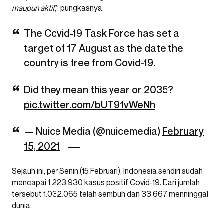
maupun aktif
,” pungkasnya.
The Covid-19 Task Force has set a
target of 17 August as the date the
country is free from Covid-19.
Did they mean this year or 2035?
pic.twitter.com/bUT91vWeNh
— Nuice Media (@nuicemedia)
February
15, 2021
Sejauh ini, per Senin (15 Februari), Indonesia sendiri sudah
mencapai 1.223.930 kasus positif Covid-19. Dari jumlah
tersebut 1.032.065 telah sembuh dan 33.667 menninggal
dunia.