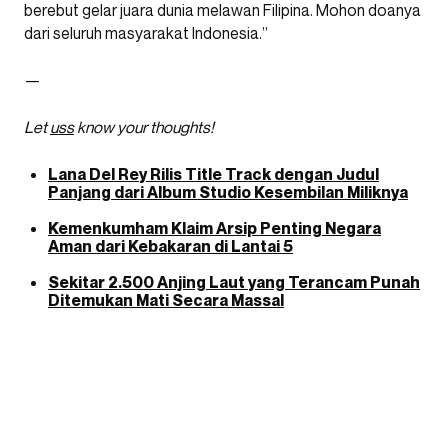
berebut gelar juara dunia melawan Filipina. Mohon doanya
dari seluruh masyarakat Indonesia.”
—
Let
uss
know your thoughts!
Lana Del Rey Rilis Title Track dengan Judul
Panjang dari Album Studio Kesembilan Miliknya
Kemenkumham Klaim Arsip Penting Negara
Aman dari Kebakaran di Lantai 5
Sekitar 2.500 Anjing Laut yang Terancam Punah
Ditemukan Mati Secara Massal