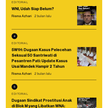
EDITORIAL
WNI, Udah Siap Belum?
Risma Azhari
2 bulan lalu
4
EDITORIAL
5W1H: Dugaan Kasus Pelecehan
Seksual 50 Santriwati di
Pesantren Pati: Update Kasus
Usai Mandek Hampir 2 Tahun
Risma Azhari
2 bulan lalu
5
EDITORIAL
Dugaan Sindikat Prostitusi Anak
di Blok M yang Libatkan WNA: