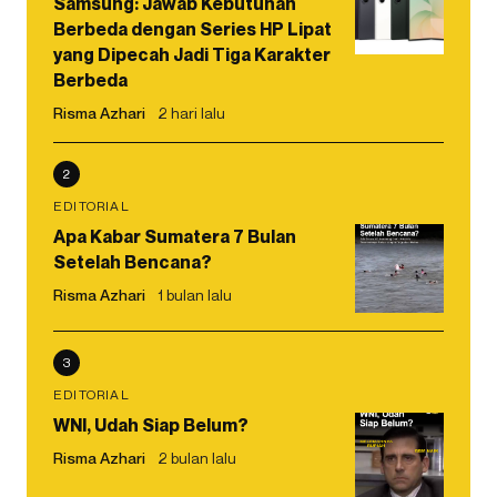
Samsung: Jawab Kebutuhan
Berbeda dengan Series HP Lipat
yang Dipecah Jadi Tiga Karakter
Berbeda
Risma Azhari
2 hari lalu
2
EDITORIAL
Apa Kabar Sumatera 7 Bulan
Setelah Bencana?
Risma Azhari
1 bulan lalu
3
EDITORIAL
WNI, Udah Siap Belum?
Risma Azhari
2 bulan lalu