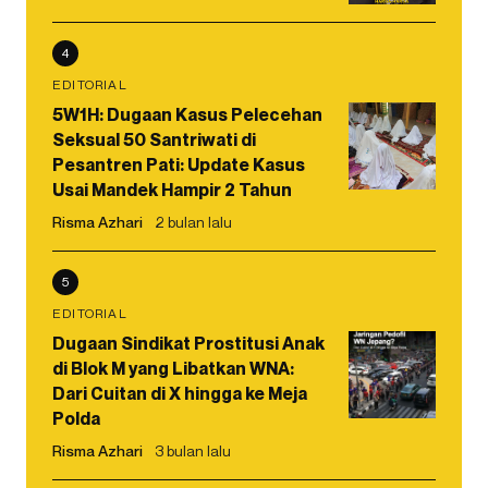
4
EDITORIAL
5W1H: Dugaan Kasus Pelecehan
Seksual 50 Santriwati di
Pesantren Pati: Update Kasus
Usai Mandek Hampir 2 Tahun
Risma Azhari
2 bulan lalu
5
EDITORIAL
Dugaan Sindikat Prostitusi Anak
di Blok M yang Libatkan WNA:
Dari Cuitan di X hingga ke Meja
Polda
Risma Azhari
3 bulan lalu