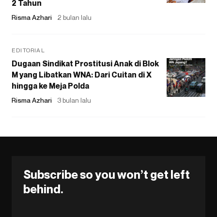
2 Tahun
Risma Azhari
2 bulan lalu
EDITORIAL
Dugaan Sindikat Prostitusi Anak di Blok
M yang Libatkan WNA: Dari Cuitan di X
hingga ke Meja Polda
Risma Azhari
3 bulan lalu
Subscribe so you won’t get left
behind.