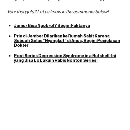
Your thoughts? Let
us
know in the comments below!
Jamur Bisa Ngobrol? Begini Faktanya
Pria di Jember Dilarikan ke Rumah Sakit Karena
Sebuah Gelas “Nyangkut” di Anus, Begini Penjelasan
Dokter
Post Series Depression Syndrome in a Nutshell: Ini
yang Bisa Lo Lakuin Habis Nonton Series!