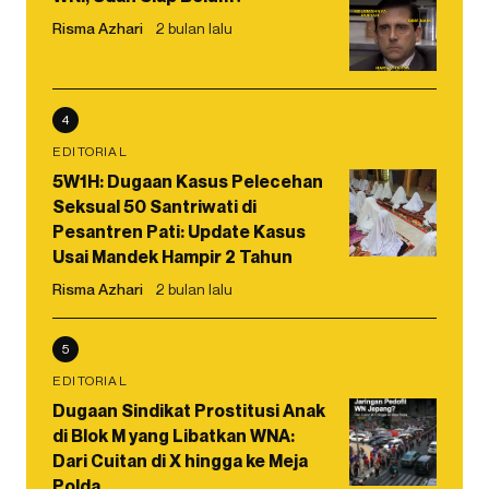
Risma Azhari
2 bulan lalu
4
EDITORIAL
5W1H: Dugaan Kasus Pelecehan
Seksual 50 Santriwati di
Pesantren Pati: Update Kasus
Usai Mandek Hampir 2 Tahun
Risma Azhari
2 bulan lalu
5
EDITORIAL
Dugaan Sindikat Prostitusi Anak
di Blok M yang Libatkan WNA:
Dari Cuitan di X hingga ke Meja
Polda