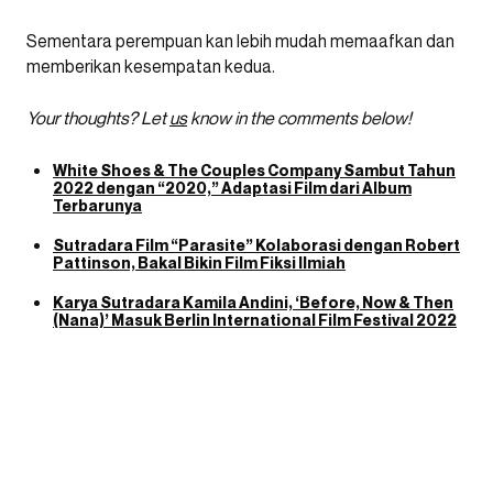
Sementara perempuan kan lebih mudah memaafkan dan
memberikan kesempatan kedua.
Your thoughts? Let
us
know in the comments below!
White Shoes & The Couples Company Sambut Tahun
2022 dengan “2020,” Adaptasi Film dari Album
Terbarunya
Sutradara Film “Parasite” Kolaborasi dengan Robert
Pattinson, Bakal Bikin Film Fiksi Ilmiah
Karya Sutradara Kamila Andini, ‘Before, Now & Then
(Nana)’ Masuk Berlin International Film Festival 2022