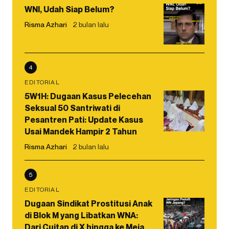
WNI, Udah Siap Belum?
Risma Azhari
2 bulan lalu
4
EDITORIAL
5W1H: Dugaan Kasus Pelecehan
Seksual 50 Santriwati di
Pesantren Pati: Update Kasus
Usai Mandek Hampir 2 Tahun
Risma Azhari
2 bulan lalu
5
EDITORIAL
Dugaan Sindikat Prostitusi Anak
di Blok M yang Libatkan WNA:
Dari Cuitan di X hingga ke Meja