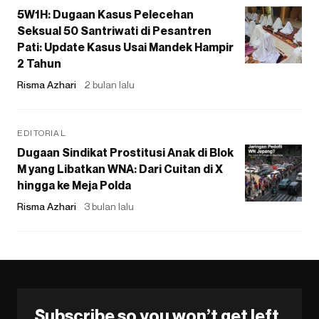
5W1H: Dugaan Kasus Pelecehan
Seksual 50 Santriwati di Pesantren
Pati: Update Kasus Usai Mandek Hampir
2 Tahun
Risma Azhari
2 bulan lalu
EDITORIAL
Dugaan Sindikat Prostitusi Anak di Blok
M yang Libatkan WNA: Dari Cuitan di X
hingga ke Meja Polda
Risma Azhari
3 bulan lalu
Subscribe so you won’t get left