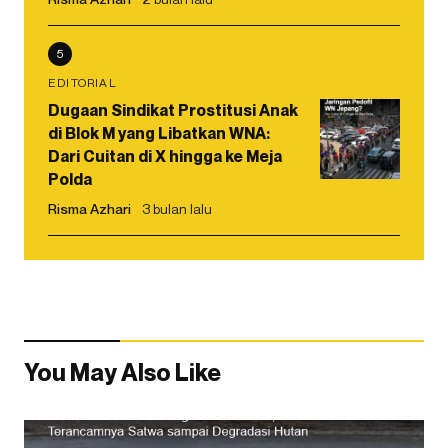
5
EDITORIAL
Dugaan Sindikat Prostitusi Anak
di Blok M yang Libatkan WNA:
Dari Cuitan di X hingga ke Meja
Polda
Risma Azhari
3 bulan lalu
You May Also Like