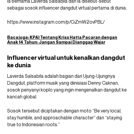
Ia bernama Laverda Salsabila dan ia disebut-sebut
sebagai sosok influencer dangdut virtual pertama di dunia.
https://www.instagram.com/p/CiZmW2ovPBL/
Baca juga:
KPAI Tentang Kriss Hatta Pacaran dengan
Anak 14 Tahun: Jangan Sampai Dianggap Wajar
Influencer virtual untuk kenalkan dangdut
ke dunia
Laverda Salsabila adalah bagian dari Ujung-Ujungnya
Dangdut, platform musik yang diinisiasi Denny Caknan,
sosok penyanyi koplo yang ingin mengenalkan dangdut ke
kancah global.
Sosok tersebut diciptakan dengan moto “Be very local,
stay humble, and approachable character” dan “staying
true to Indonesian roots.”