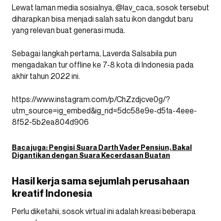
Lewat laman media sosialnya, @lav_caca, sosok tersebut
diharapkan bisa menjadi salah satu ikon dangdut baru
yang relevan buat generasi muda.
Sebagai langkah pertama, Laverda Salsabila pun
mengadakan tur offline ke 7-8 kota di Indonesia pada
akhir tahun 2022 ini.
https://www.instagram.com/p/ChZzdjcve0g/?
utm_source=ig_embed&ig_rid=5dc58e9e-d51a-4eee-
8f52-5b2ea804d906
Baca juga:
Pengisi Suara Darth Vader Pensiun, Bakal
Digantikan dengan Suara Kecerdasan Buatan
Hasil kerja sama sejumlah perusahaan
kreatif Indonesia
Perlu diketahii, sosok virtual ini adalah kreasi beberapa