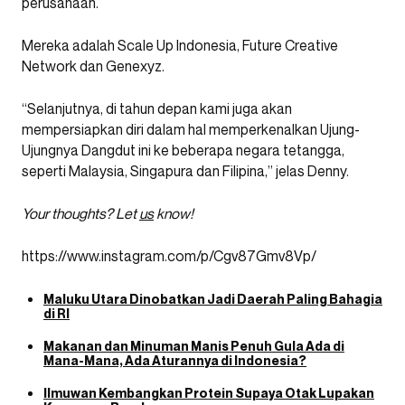
perusahaan.
Mereka adalah Scale Up Indonesia, Future Creative
Network dan Genexyz.
“Selanjutnya, di tahun depan kami juga akan
mempersiapkan diri dalam hal memperkenalkan Ujung-
Ujungnya Dangdut ini ke beberapa negara tetangga,
seperti Malaysia, Singapura dan Filipina,” jelas Denny.
Your thoughts? Let
us
know!
https://www.instagram.com/p/Cgv87Gmv8Vp/
Maluku Utara Dinobatkan Jadi Daerah Paling Bahagia
di RI
Makanan dan Minuman Manis Penuh Gula Ada di
Mana-Mana, Ada Aturannya di Indonesia?
Ilmuwan Kembangkan Protein Supaya Otak Lupakan