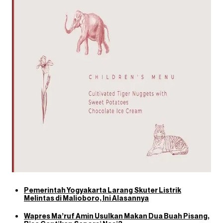
Pemerintah Yogyakarta Larang Skuter Listrik
Melintas di Malioboro, Ini Alasannya
Wapres Ma’ruf Amin Usulkan Makan Dua Buah Pisang,