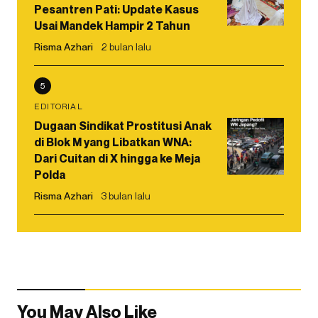
Pesantren Pati: Update Kasus
Usai Mandek Hampir 2 Tahun
Risma Azhari
2 bulan lalu
5
EDITORIAL
Dugaan Sindikat Prostitusi Anak
di Blok M yang Libatkan WNA:
Dari Cuitan di X hingga ke Meja
Polda
Risma Azhari
3 bulan lalu
You May Also Like