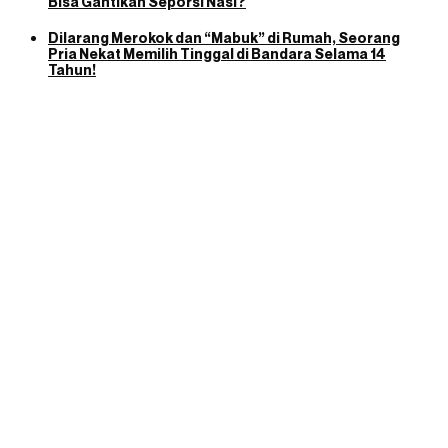
Bisa Gantikan Seporsi Nasi?
Dilarang Merokok dan “Mabuk” di Rumah, Seorang
Pria Nekat Memilih Tinggal di Bandara Selama 14
Tahun!