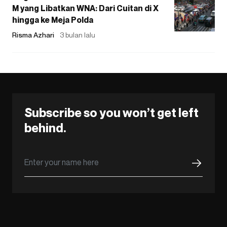
M yang Libatkan WNA: Dari Cuitan di X
hingga ke Meja Polda
Risma Azhari
3 bulan lalu
Subscribe so you won’t get left
behind.