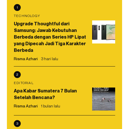
1
TECHNOLOGY
Upgrade Thoughtful dari
Samsung: Jawab Kebutuhan
Berbeda dengan Series HP Lipat
yang Dipecah Jadi Tiga Karakter
Berbeda
Risma Azhari
3 hari lalu
2
EDITORIAL
Apa Kabar Sumatera 7 Bulan
Setelah Bencana?
Risma Azhari
1 bulan lalu
3