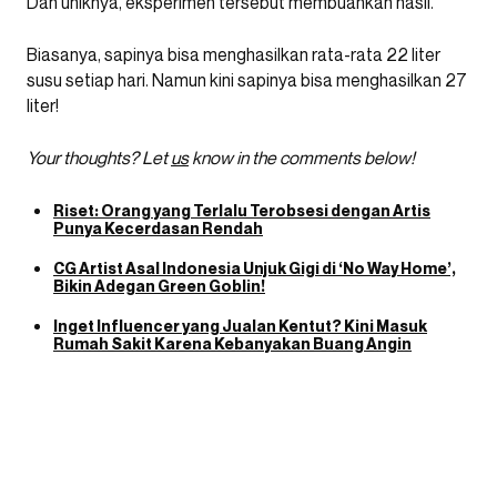
Dan uniknya, eksperimen tersebut membuahkan hasil.
Biasanya, sapinya bisa menghasilkan rata-rata 22 liter
susu setiap hari. Namun kini sapinya bisa menghasilkan 27
liter!
Your thoughts? Let
us
know in the comments below!
Riset: Orang yang Terlalu Terobsesi dengan Artis
Punya Kecerdasan Rendah
CG Artist Asal Indonesia Unjuk Gigi di ‘No Way Home’,
Bikin Adegan Green Goblin!
Inget Influencer yang Jualan Kentut? Kini Masuk
Rumah Sakit Karena Kebanyakan Buang Angin