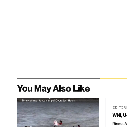
You May Also Like
EDITOR
WNI, U
Risma A