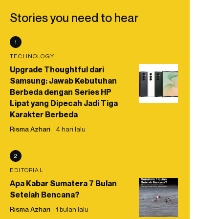
Stories you need to hear
1
TECHNOLOGY
Upgrade Thoughtful dari
Samsung: Jawab Kebutuhan
Berbeda dengan Series HP
Lipat yang Dipecah Jadi Tiga
Karakter Berbeda
Risma Azhari
4 hari lalu
2
EDITORIAL
Apa Kabar Sumatera 7 Bulan
Setelah Bencana?
Risma Azhari
1 bulan lalu