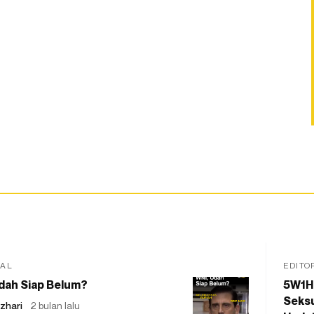
IAL
EDITO
dah Siap Belum?
5W1H
Seksu
zhari
2 bulan lalu