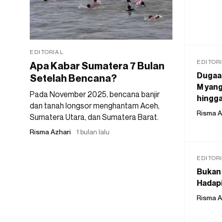
EDITORIAL
EDITOR
Apa Kabar Sumatera 7 Bulan
Dugaan
Setelah Bencana?
M yang
Pada November 2025, bencana banjir
hingga
dan tanah longsor menghantam Aceh,
Risma A
Sumatera Utara, dan Sumatera Barat.
Risma Azhari
1 bulan lalu
EDITOR
Bukan 
Hadapi
Risma A