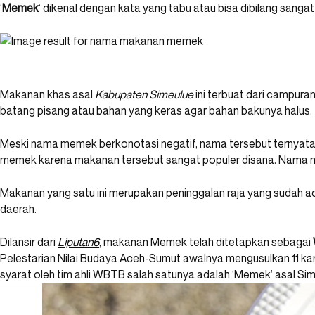
‘
Memek
‘ dikenal dengan kata yang tabu atau bisa dibilang sang
EDI
Makanan khas asal
Kabupaten Simeulue
ini terbuat dari campura
batang pisang atau bahan yang keras agar bahan bakunya halus.
FOOD
Meski nama memek berkonotasi negatif, nama tersebut ternyata
Ini Dia ‘Memek’ Khas
memek karena makanan tersebut sangat populer disana. Nama me
Andreas Lee
7 tahun lalu
Makanan yang satu ini merupakan peninggalan raja yang sudah ada
daerah.
Dilansir dari
Liputan6
, makanan Memek telah ditetapkan sebagai
Pelestarian Nilai Budaya Aceh-Sumut awalnya mengusulkan 11 ka
syarat oleh tim ahli WBTB salah satunya adalah ‘Memek’ asal Sim