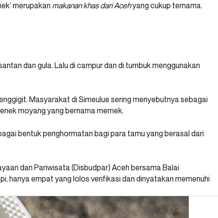
Memek’ merupakan
makanan khas dari Aceh
yang cukup ternama.
E US
 santan dan gula. Lalu di campur dan di tumbuk menggunakan
nggigit. Masyarakat di Simeulue sering menyebutnya sebagai
ri nenek moyang yang bernama memek.
Share
sebagai bentuk penghormatan bagi para tamu yang berasal dari
ayaan dan Pariwisata (Disbudpar) Aceh bersama Balai
api, hanya empat yang lolos verifikasi dan dinyatakan memenuhi