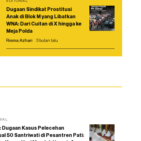
EDITORIAL
Dugaan Sindikat Prostitusi
Anak di Blok M yang Libatkan
WNA: Dari Cuitan di X hingga ke
Meja Polda
Risma Azhari
3 bulan lalu
RIAL
: Dugaan Kasus Pelecehan
al 50 Santriwati di Pesantren Pati: