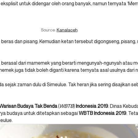
at eksplisit untuk didengar oleh orang banyak, namun ternyata ‘
Source:
Kanalaceh
TORIAL
POP CULTURE
MAGAZINES
DRAFT PICKS
WRIT
n beras dan pisang. Kemudian ketan tersebut digongseng, pisang,
 berasal dari mamemek yang berarti mengunyah-ngunyah atau me
 Aceh, Enak Ga Ya?
mek juga tidak boleh diganti karena ternyata asal usulnya da
 sejak zaman dulu di Simeulue. Tak heran jika sering disajikan 
Warisan Budaya Tak Benda
(
WBTB
)
Indonesia 2019
. Dinas Kebud
rya budaya untuk ditetapkan sebagai
WBTB Indonesia 2019
. Tet
eulue.