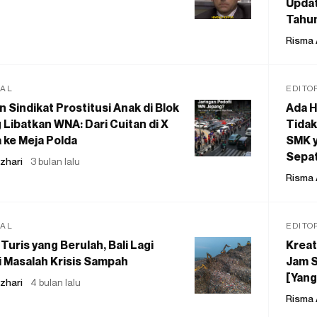
Updat
Tahu
Risma 
IAL
EDITO
 Sindikat Prostitusi Anak di Blok
Ada H
 Libatkan WNA: Dari Cuitan di X
Tidak
 ke Meja Polda
SMK y
Sepat
zhari
3 bulan lalu
Risma 
IAL
EDITO
Turis yang Berulah, Bali Lagi
Kreat
 Masalah Krisis Sampah
Jam S
[Yang
zhari
4 bulan lalu
Risma 