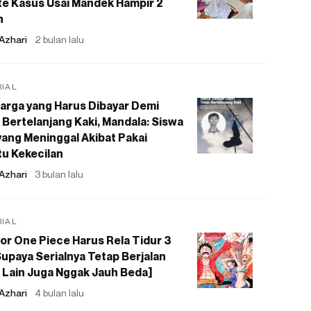
e Kasus Usai Mandek Hampir 2
n
Azhari
2 bulan lalu
RIAL
arga yang Harus Dibayar Demi
 Bertelanjang Kaki, Mandala: Siswa
ang Meninggal Akibat Pakai
u Kekecilan
Azhari
3 bulan lalu
RIAL
or One Piece Harus Rela Tidur 3
upaya Serialnya Tetap Berjalan
 Lain Juga Nggak Jauh Beda]
Azhari
4 bulan lalu