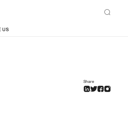
E US
Share