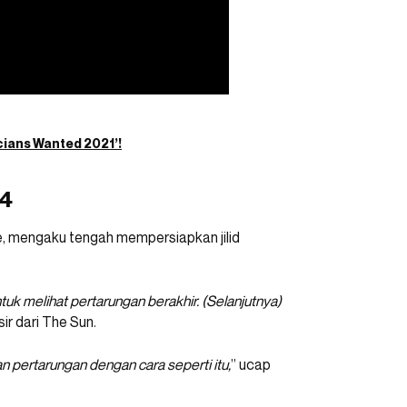
cians Wanted 2021’!
 4
e, mengaku tengah mempersiapkan jilid
tuk melihat pertarungan berakhir. (Selanjutnya)
sir dari The Sun.
n pertarungan dengan cara seperti itu,
” ucap