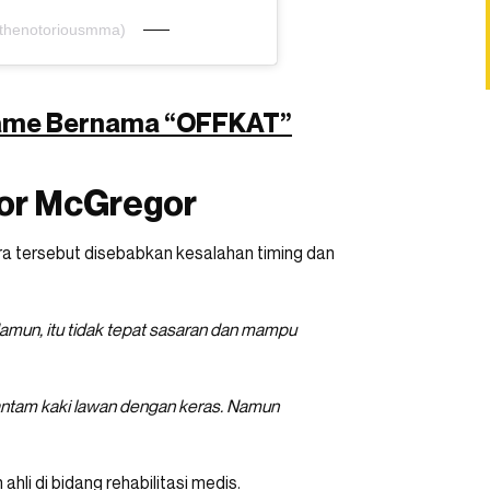
@thenotoriousmma)
 Game Bernama “OFFKAT”
nor McGregor
era tersebut disebabkan kesalahan timing dan
amun, itu tidak tepat sasaran dan mampu
antam kaki lawan dengan keras. Namun
hli di bidang rehabilitasi medis.