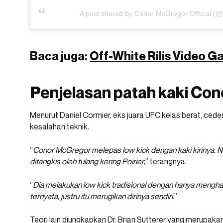
A post shared by Conor McGregor Official (
Baca juga:
Off-White Rilis Video
Penjelasan patah kaki Co
Menurut Daniel Cormier, eks juara UFC kelas berat, ced
kesalahan teknik.
“
Conor McGregor melepas low kick dengan kaki kirinya. N
ditangkis oleh tulang kering Poirier
,” terangnya.
“
Dia melakukan low kick tradisional dengan hanya mengh
ternyata, justru itu merugikan dirinya sendiri.
”
Teori lain diungkapkan Dr. Brian Sutterer yang merupakan a