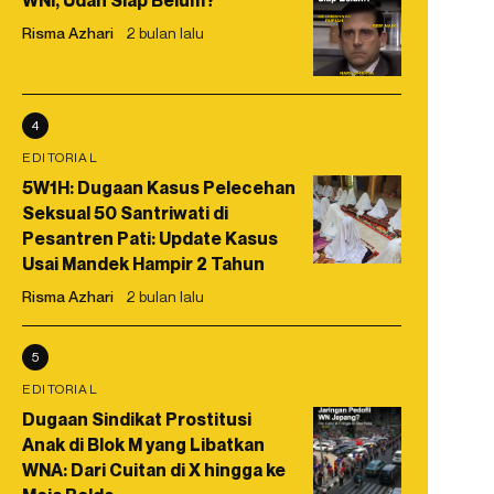
WNI, Udah Siap Belum?
Risma Azhari
2 bulan lalu
4
EDITORIAL
5W1H: Dugaan Kasus Pelecehan
Seksual 50 Santriwati di
Pesantren Pati: Update Kasus
Usai Mandek Hampir 2 Tahun
Risma Azhari
2 bulan lalu
5
EDITORIAL
Dugaan Sindikat Prostitusi
Anak di Blok M yang Libatkan
WNA: Dari Cuitan di X hingga ke