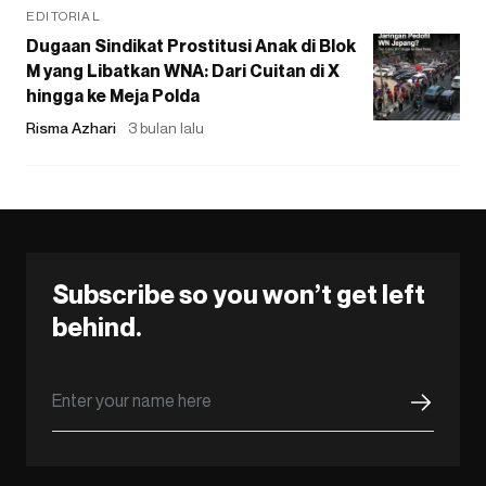
EDITORIAL
Dugaan Sindikat Prostitusi Anak di Blok
M yang Libatkan WNA: Dari Cuitan di X
hingga ke Meja Polda
Risma Azhari
3 bulan lalu
Subscribe so you won’t get left
behind.