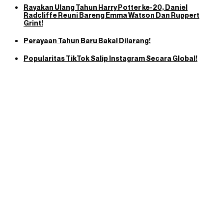
Rayakan Ulang Tahun Harry Potter ke-20, Daniel
Radcliffe Reuni Bareng Emma Watson Dan Ruppert
Grint!
Perayaan Tahun Baru Bakal Dilarang!
Popularitas TikTok Salip Instagram Secara Global!