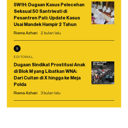
5W1H: Dugaan Kasus Pelecehan
Seksual 50 Santriwati di
Pesantren Pati: Update Kasus
Usai Mandek Hampir 2 Tahun
Risma Azhari
2 bulan lalu
5
EDITORIAL
Dugaan Sindikat Prostitusi Anak
di Blok M yang Libatkan WNA:
Dari Cuitan di X hingga ke Meja
Polda
Risma Azhari
3 bulan lalu