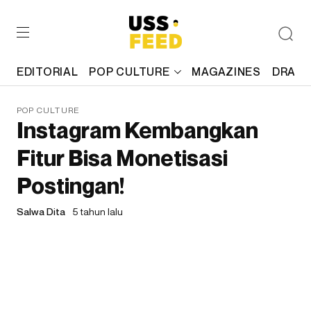
EDITORIAL
POP CULTURE
MAGAZINES
DRAFT
POP CULTURE
Instagram Kembangkan
Fitur Bisa Monetisasi
Postingan!
Salwa Dita
5 tahun lalu