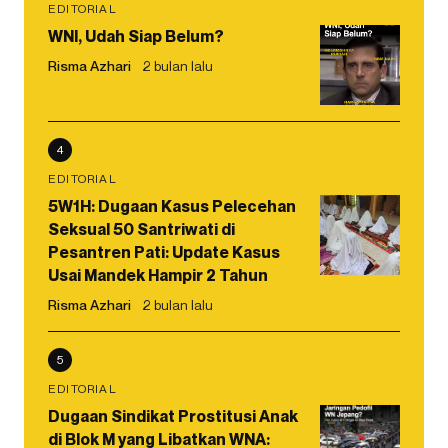
EDITORIAL
WNI, Udah Siap Belum?
Risma Azhari
2 bulan lalu
4
EDITORIAL
5W1H: Dugaan Kasus Pelecehan
Seksual 50 Santriwati di
Pesantren Pati: Update Kasus
Usai Mandek Hampir 2 Tahun
Risma Azhari
2 bulan lalu
5
EDITORIAL
Dugaan Sindikat Prostitusi Anak
di Blok M yang Libatkan WNA: