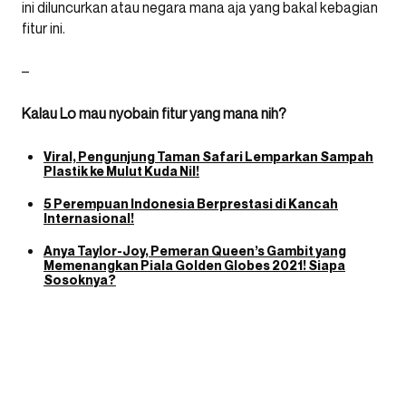
ini diluncurkan atau negara mana aja yang bakal kebagian
fitur ini.
–
Kalau Lo mau nyobain fitur yang mana nih?
Viral, Pengunjung Taman Safari Lemparkan Sampah
Plastik ke Mulut Kuda Nil!
5 Perempuan Indonesia Berprestasi di Kancah
Internasional!
Anya Taylor-Joy, Pemeran Queen’s Gambit yang
Memenangkan Piala Golden Globes 2021! Siapa
Sosoknya?