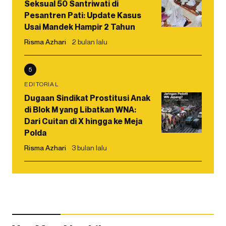
Seksual 50 Santriwati di
Pesantren Pati: Update Kasus
Usai Mandek Hampir 2 Tahun
Risma Azhari
2 bulan lalu
5
EDITORIAL
Dugaan Sindikat Prostitusi Anak
di Blok M yang Libatkan WNA:
Dari Cuitan di X hingga ke Meja
Polda
Risma Azhari
3 bulan lalu