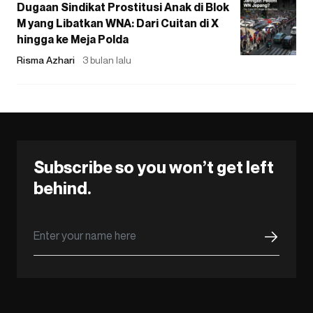
Dugaan Sindikat Prostitusi Anak di Blok
M yang Libatkan WNA: Dari Cuitan di X
hingga ke Meja Polda
Risma Azhari
3 bulan lalu
Subscribe so you won’t get left
behind.