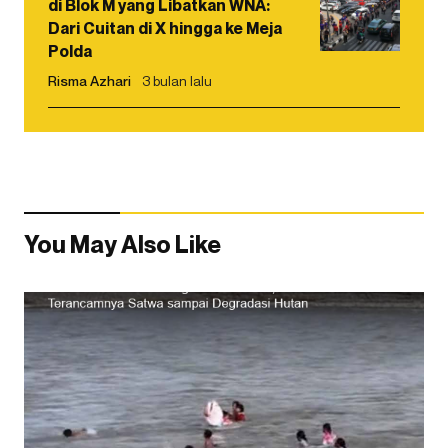
di Blok M yang Libatkan WNA:
Dari Cuitan di X hingga ke Meja
Polda
Risma Azhari
3 bulan lalu
You May Also Like