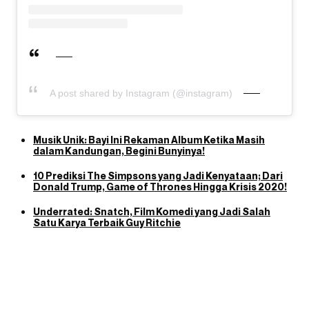
A post shared by Instagram (@instagram)
Musik Unik: Bayi Ini Rekaman Album Ketika Masih
dalam Kandungan, Begini Bunyinya!
10 Prediksi The Simpsons yang Jadi Kenyataan; Dari
Donald Trump, Game of Thrones Hingga Krisis 2020!
Underrated: Snatch, Film Komedi yang Jadi Salah
Satu Karya Terbaik Guy Ritchie