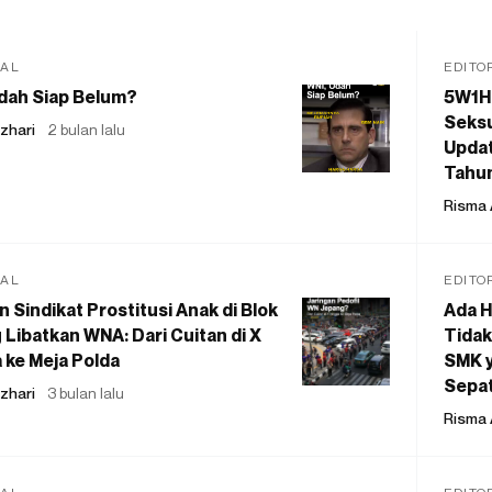
IAL
EDITO
dah Siap Belum?
5W1H
Seksu
zhari
2 bulan lalu
Updat
Tahu
Risma 
IAL
EDITO
 Sindikat Prostitusi Anak di Blok
Ada H
 Libatkan WNA: Dari Cuitan di X
Tidak
 ke Meja Polda
SMK y
Sepat
zhari
3 bulan lalu
Risma 