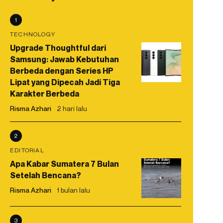
1
TECHNOLOGY
Upgrade Thoughtful dari
Samsung: Jawab Kebutuhan
Berbeda dengan Series HP
Lipat yang Dipecah Jadi Tiga
Karakter Berbeda
Risma Azhari
2 hari lalu
2
EDITORIAL
Apa Kabar Sumatera 7 Bulan
Setelah Bencana?
Risma Azhari
1 bulan lalu
3