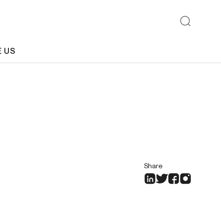
E US
Share