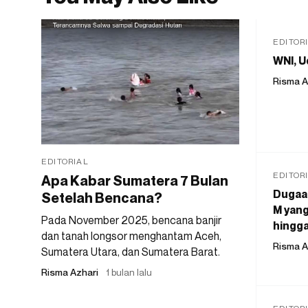
EDITOR
WNI, U
Risma A
EDITORIAL
EDITOR
Apa Kabar Sumatera 7 Bulan
Dugaan
Setelah Bencana?
M yang
Pada November 2025, bencana banjir
hingga
dan tanah longsor menghantam Aceh,
Risma A
Sumatera Utara, dan Sumatera Barat.
Risma Azhari
1 bulan lalu