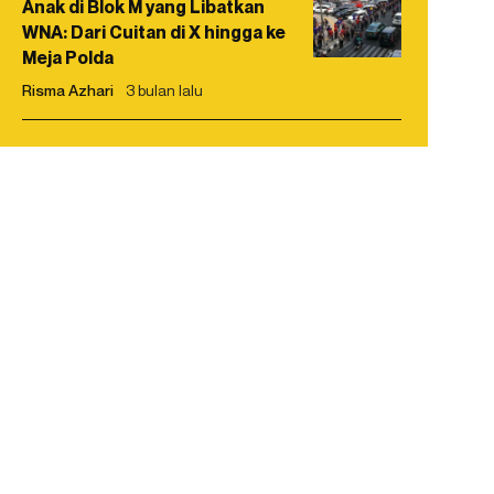
Anak di Blok M yang Libatkan
WNA: Dari Cuitan di X hingga ke
Meja Polda
Risma Azhari
3 bulan lalu