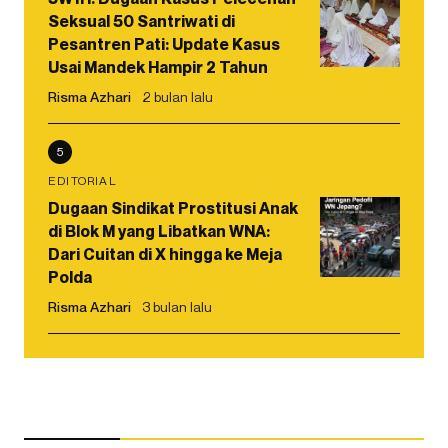
Seksual 50 Santriwati di
Pesantren Pati: Update Kasus
Usai Mandek Hampir 2 Tahun
Risma Azhari
2 bulan lalu
5
EDITORIAL
Dugaan Sindikat Prostitusi Anak
di Blok M yang Libatkan WNA:
Dari Cuitan di X hingga ke Meja
Polda
Risma Azhari
3 bulan lalu