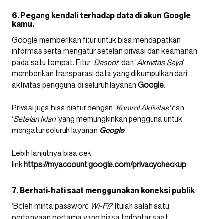
6.
Pegang kendali terhadap data di akun Google
kamu.
Google memberikan fitur untuk bisa mendapatkan
informas serta mengatur setelan privasi dan keamanan
pada satu tempat. Fitur ‘
Dasbor
‘ dan ‘
Aktivitas
Saya
‘
memberikan transparasi data yang dikumpulkan dari
aktivitas pengguna di seluruh layanan
Google
.
Privasi juga bisa diatur dengan ‘
Kontrol Aktivitas’
dan
‘
Setelan Iklan
‘ yang memungkinkan pengguna untuk
mengatur seluruh layanan
Google
.
Lebih lanjutnya bisa cek
link
https://myaccount.google.com/privacycheckup
.
7. Berhati-hati saat menggunakan koneksi publik
‘Boleh minta password
Wi-Fi?
‘ Itulah salah satu
pertanyaan pertama yang biasa terlontar saat