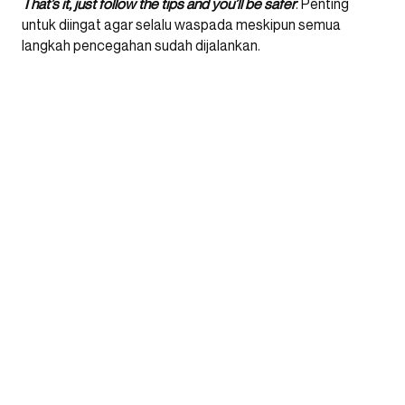
That’s it, just follow the tips and you’ll be safer
. Penting
untuk diingat agar selalu waspada meskipun semua
langkah pencegahan sudah dijalankan.