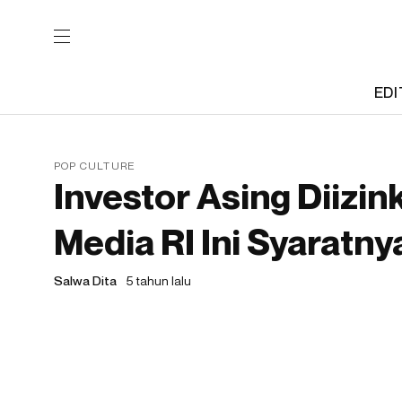
EDI
POP CULTURE
Investor Asing Diizi
Media RI Ini Syaratny
Salwa Dita
5 tahun lalu