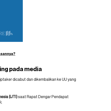
lasannya?
ing pada media
ciptaker dicabut dan dikembalikan ke UU yang
nesia (IJTI)
saat Rapat Dengar Pendapat
R.