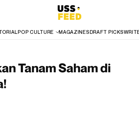
TORIAL
POP CULTURE
MAGAZINES
DRAFT PICKS
WRIT
nkan Tanam Saham di
a!