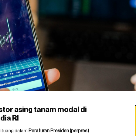
stor asing tanam modal di
dia RI
 dituang dalam
Peraturan Presiden (perpres)