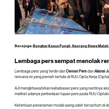
Baca juga:
Bongkar Kasus Pungli, Seorang Siswa Malah 
Lembaga pers sempat menolak ren
Lembaga pers yang terdiri dari
Dewan Pers
dan
Aliansi J
rencana ini yang pernah tertulis di RUU Cipta Kerja (Cipta
AJI mengkhawatirkan kebebasan pers yang nantinya ak
melihat adanya perbedaan tujuan pers pada RUU Ciptake
Ketentuan penanaman modal asing udah tercantum di d