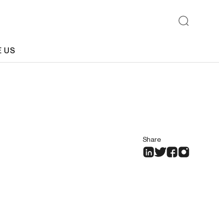
E US
Share