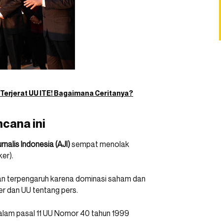
Terjerat UU ITE! Bagaimana Ceritanya?
cana ini
urnalis Indonesia (AJI)
sempat menolak
ker).
an terpengaruh karena dominasi saham dan
r dan UU tentang pers.
alam pasal 11 UU Nomor 40 tahun 1999