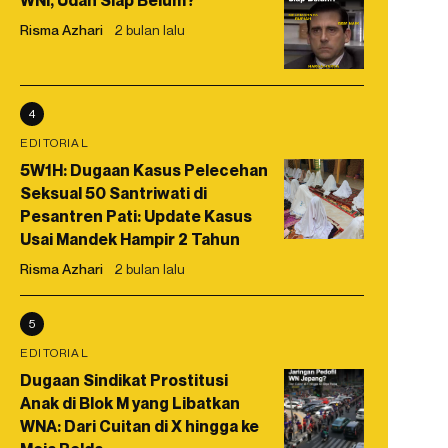
WNI, Udah Siap Belum?
Risma Azhari
2 bulan lalu
4
EDITORIAL
5W1H: Dugaan Kasus Pelecehan
Seksual 50 Santriwati di
Pesantren Pati: Update Kasus
Usai Mandek Hampir 2 Tahun
Risma Azhari
2 bulan lalu
5
EDITORIAL
Dugaan Sindikat Prostitusi
Anak di Blok M yang Libatkan
WNA: Dari Cuitan di X hingga ke