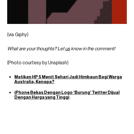
(via Giphy)
What are your thoughts? Let
us
know in the comment!
(Photo courtesy by Unsplash)
Matikan HP 5 Menit Sehari Jadi Himbaun Bagi Warga
Australia, Kenapa?
iPhone Bekas Dengan Logo ‘Burung’ Twitter Dijual
Dengan Harga yang Tinggi