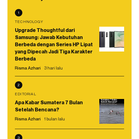
1
TECHNOLOGY
Upgrade Thoughtful dari
Samsung: Jawab Kebutuhan
Berbeda dengan Series HP Lipat
yang Dipecah Jadi Tiga Karakter
Berbeda
Risma Azhari
3 hari lalu
2
EDITORIAL
Apa Kabar Sumatera 7 Bulan
Setelah Bencana?
Risma Azhari
1 bulan lalu
3