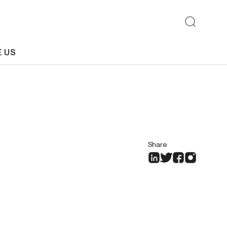
E US
Share