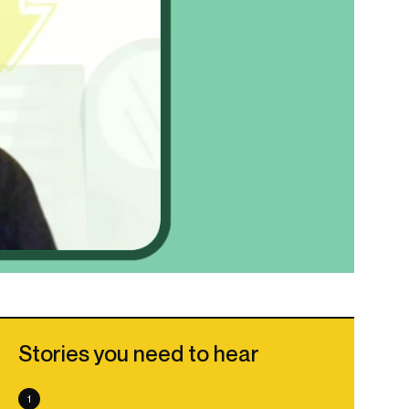
Stories you need to hear
1