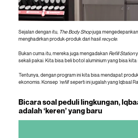
Sejalan dengan itu,
The Body Shop
juga mengedepanka
menghadirkan produk-produk dari hasil
recycle
.
Bukan cuma itu, mereka juga mengadakan
Refill Station
y
sekali pakai. Kita bisa beli botol aluminium yang bisa kita 
Tentunya, dengan program ini kita bisa mendapat produ
ekonomis. Konsep
‘refill
‘ seperti ini jugalah yang Iqbaal
Bicara soal peduli lingkungan, Iqb
adalah ‘keren’ yang baru