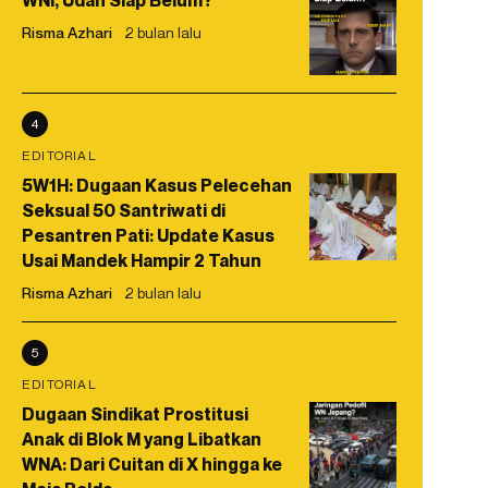
WNI, Udah Siap Belum?
Risma Azhari
2 bulan lalu
4
EDITORIAL
5W1H: Dugaan Kasus Pelecehan
Seksual 50 Santriwati di
Pesantren Pati: Update Kasus
Usai Mandek Hampir 2 Tahun
Risma Azhari
2 bulan lalu
5
EDITORIAL
Dugaan Sindikat Prostitusi
Anak di Blok M yang Libatkan
WNA: Dari Cuitan di X hingga ke