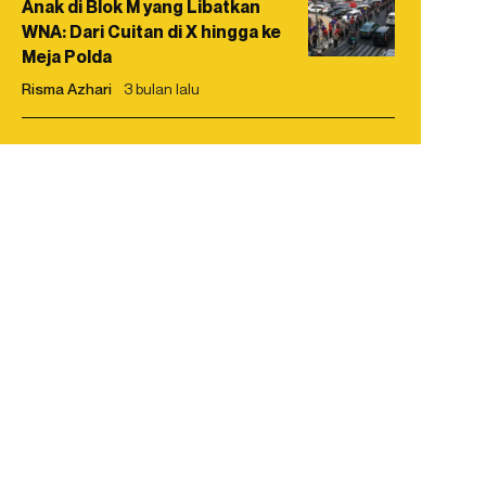
Anak di Blok M yang Libatkan
WNA: Dari Cuitan di X hingga ke
Meja Polda
Risma Azhari
3 bulan lalu