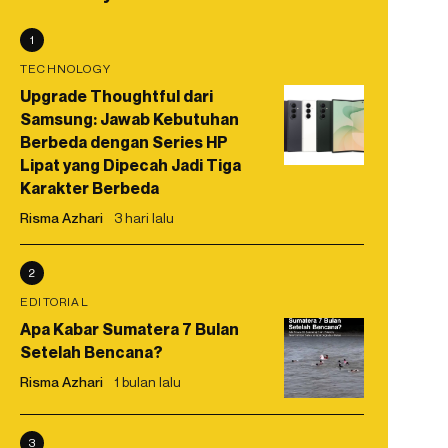
1
TECHNOLOGY
Upgrade Thoughtful dari
Samsung: Jawab Kebutuhan
Berbeda dengan Series HP
Lipat yang Dipecah Jadi Tiga
Karakter Berbeda
Risma Azhari
3 hari lalu
2
EDITORIAL
Apa Kabar Sumatera 7 Bulan
Setelah Bencana?
Risma Azhari
1 bulan lalu
3