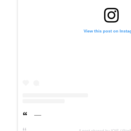
View this post on Inst
A post shared by IQIF (@iqif