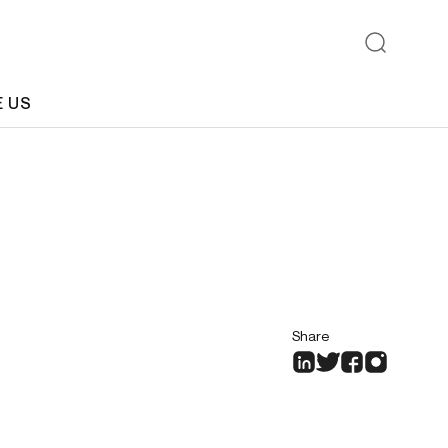
E US
Share