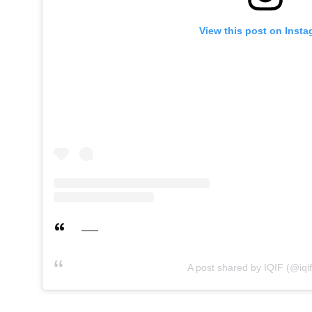
View this post on Inst
A post shared by IQIF (@iqif