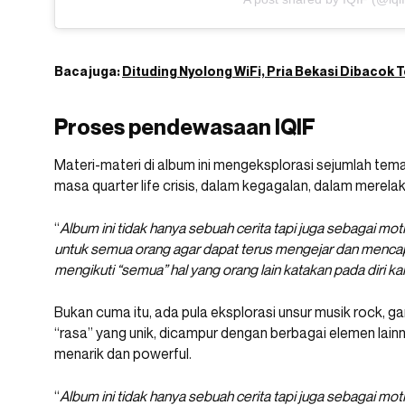
Baca juga:
Dituding Nyolong WiFi, Pria Bekasi Dibacok
Proses pendewasaan IQIF
Materi-materi di album ini mengeksplorasi sejumlah tema
masa quarter life crisis, dalam kegagalan, dalam merelak
“
Album ini tidak hanya sebuah cerita tapi juga sebagai mo
untuk semua orang agar dapat terus mengejar dan mencap
mengikuti “semua” hal yang orang lain katakan pada diri kal
Bukan cuma itu, ada pula eksplorasi unsur musik rock, g
“rasa” yang unik, dicampur dengan berbagai elemen lai
menarik dan powerful.
“
Album ini tidak hanya sebuah cerita tapi juga sebagai mo