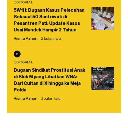
EDITORIAL
5W1H: Dugaan Kasus Pelecehan
Seksual 50 Santriwati di
Pesantren Pati: Update Kasus
Usai Mandek Hampir 2 Tahun
Risma Azhari
2 bulan lalu
5
EDITORIAL
Dugaan Sindikat Prostitusi Anak
di Blok M yang Libatkan WNA:
Dari Cuitan di X hingga ke Meja
Polda
Risma Azhari
3 bulan lalu