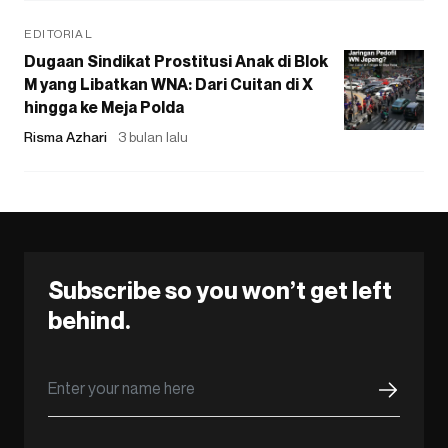
EDITORIAL
Dugaan Sindikat Prostitusi Anak di Blok
M yang Libatkan WNA: Dari Cuitan di X
hingga ke Meja Polda
Risma Azhari
3 bulan lalu
Subscribe so you won’t get left
behind.