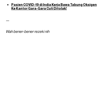
Pasien COVID-19 di India Kerja Bawa Tabung Oksigen
Ke Kantor Gara-Gara Cuti Ditolak!
—
Wah bener-bener rezeki nih