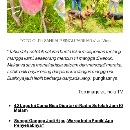
FOTO OLEH SANKALP SINGH PARIHAR // via Vice
“
Tahun lalu, setelah saluran berita lokal melaporkan tentang
mangga kami, seseorang mencuri 14 mangga di kebun.
Makanya saya memakai jasa satpam dan menggaji mereka.
Lebih baik bayar orang daripada kehilangan mangga ini.
Buahnya jauh lebih berharga daripada uang.
” pungkasnya.
Top image via India TV
42 Lagu Ini Cuma Bisa Diputar di Radio Setelah Jam 10
Malam
Sungai Gangga Jadi Hijau, Warga India Panik! Apa
Penyebabnya?