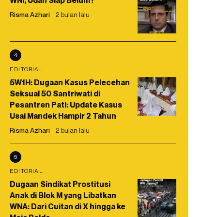
WNI, Udah Siap Belum?
Risma Azhari
2 bulan lalu
4
EDITORIAL
5W1H: Dugaan Kasus Pelecehan
Seksual 50 Santriwati di
Pesantren Pati: Update Kasus
Usai Mandek Hampir 2 Tahun
Risma Azhari
2 bulan lalu
5
EDITORIAL
Dugaan Sindikat Prostitusi
Anak di Blok M yang Libatkan
WNA: Dari Cuitan di X hingga ke