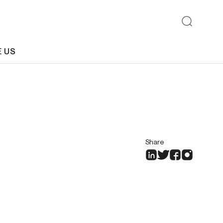
E US
Share