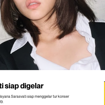
 siap digelar
nya Isyana Sarasvati siap menggelar tur konser
19.