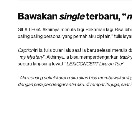
Bawakan
s
ingle
terbaru, “
m
GILA. LEGA. Akhirnya menulis lagi. Rekaman lagi. Bisa dibi
paling paling personal yang pernah aku ciptain,” tulis Is
Caption
ini ia tulis bulan lalu saat ia baru selesai menul
“
my Mystery
”. Akhirnya, ia bisa memperdengarkan
track
y
secara langsung lewat “
LEXICONCERT Live on Tour
“.
“
Aku
senang sekali karena aku akan bisa membawakan lagu
dengan para pendengar setia aku, di tempat itu juga, saat it