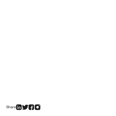
Share