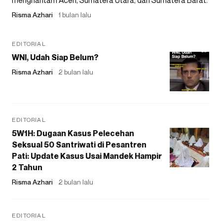
Risma Azhari
1 bulan lalu
EDITORIAL
WNI, Udah Siap Belum?
Risma Azhari
2 bulan lalu
EDITORIAL
5W1H: Dugaan Kasus Pelecehan
Seksual 50 Santriwati di Pesantren
Pati: Update Kasus Usai Mandek Hampir
2 Tahun
Risma Azhari
2 bulan lalu
EDITORIAL