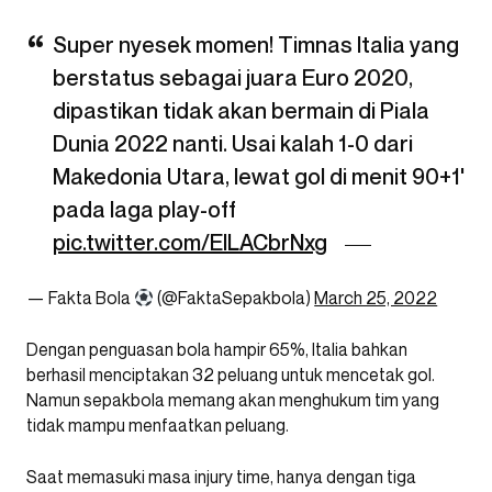
Super nyesek momen! Timnas Italia yang
berstatus sebagai juara Euro 2020,
dipastikan tidak akan bermain di Piala
Dunia 2022 nanti. Usai kalah 1-0 dari
Makedonia Utara, lewat gol di menit 90+1'
pada laga play-off
pic.twitter.com/ElLACbrNxg
— Fakta Bola
(@FaktaSepakbola)
March 25, 2022
Dengan penguasan bola hampir 65%, Italia bahkan
berhasil menciptakan 32 peluang untuk mencetak gol.
Namun sepakbola memang akan menghukum tim yang
tidak mampu menfaatkan peluang.
Saat memasuki masa injury time, hanya dengan tiga