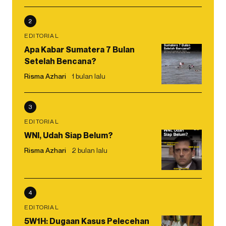
2
EDITORIAL
Apa Kabar Sumatera 7 Bulan
Setelah Bencana?
Risma Azhari
1 bulan lalu
3
EDITORIAL
WNI, Udah Siap Belum?
Risma Azhari
2 bulan lalu
4
EDITORIAL
5W1H: Dugaan Kasus Pelecehan