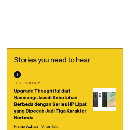
Stories you need to hear
1
TECHNOLOGY
Upgrade Thoughtful dari
Samsung: Jawab Kebutuhan
Berbeda dengan Series HP Lipat
yang Dipecah Jadi Tiga Karakter
Berbeda
Risma Azhari
3 hari lalu