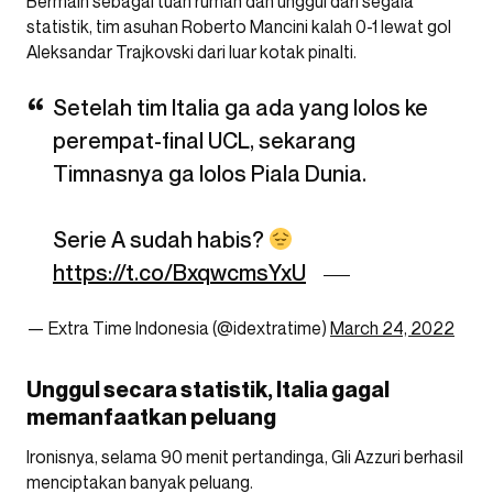
Bermain sebagai tuan rumah dan unggul dari segala
statistik, tim asuhan Roberto Mancini kalah 0-1 lewat gol
Aleksandar Trajkovski dari luar kotak pinalti.
Setelah tim Italia ga ada yang lolos ke
perempat-final UCL, sekarang
Timnasnya ga lolos Piala Dunia.
Serie A sudah habis?
https://t.co/BxqwcmsYxU
— Extra Time Indonesia (@idextratime)
March 24, 2022
Unggul secara statistik, Italia gagal
memanfaatkan peluang
Ironisnya, selama 90 menit pertandinga, Gli Azzuri berhasil
menciptakan banyak peluang.