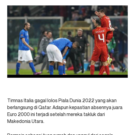
Timnas Italia gagal lolos Piala Dunia 2022 yang akan
berlangsung di Qatar. Adapun kepastian absennya juara
Euro 2000 ini terjadi setelah mereka takluk dari
Makedonia Utara.