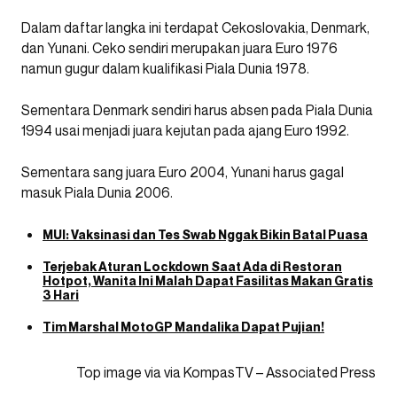
Dalam daftar langka ini terdapat Cekoslovakia, Denmark,
dan Yunani. Ceko sendiri merupakan juara Euro 1976
namun gugur dalam kualifikasi Piala Dunia 1978.
Sementara Denmark sendiri harus absen pada Piala Dunia
1994 usai menjadi juara kejutan pada ajang Euro 1992.
Sementara sang juara Euro 2004, Yunani harus gagal
masuk Piala Dunia 2006.
MUI: Vaksinasi dan Tes Swab Nggak Bikin Batal Puasa
Terjebak Aturan Lockdown Saat Ada di Restoran
Hotpot, Wanita Ini Malah Dapat Fasilitas Makan Gratis
3 Hari
Tim Marshal MotoGP Mandalika Dapat Pujian!
Top image via via KompasTV – Associated Press