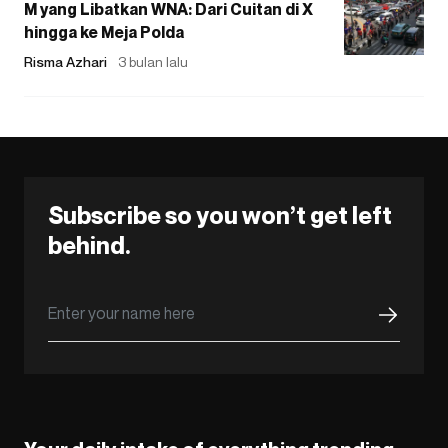
M yang Libatkan WNA: Dari Cuitan di X
hingga ke Meja Polda
Risma Azhari
3 bulan lalu
Subscribe so you won’t get left
behind.