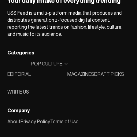
Your daily intake of everything trending
USS Feed is a multi-platform media that produces and
distributes generation z-focused digital content,
reporting the latest trends on fashion, lifestyle, culture,
and music to its audience.
Categories
POP CULTURE
EDITORIAL
MAGAZINES
DRAFT PICKS
WRITE US
Company
About
Privacy Policy
Terms of Use