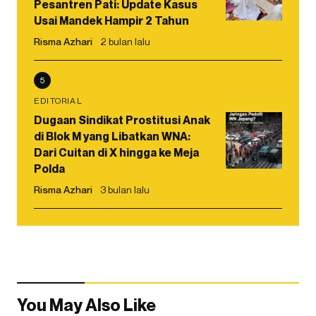
Pesantren Pati: Update Kasus
Usai Mandek Hampir 2 Tahun
Risma Azhari
2 bulan lalu
5
EDITORIAL
Dugaan Sindikat Prostitusi Anak
di Blok M yang Libatkan WNA:
Dari Cuitan di X hingga ke Meja
Polda
Risma Azhari
3 bulan lalu
You May Also Like