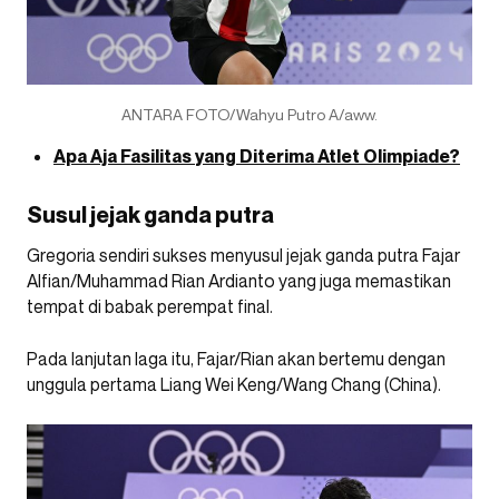
ANTARA FOTO/Wahyu Putro A/aww.
Apa Aja Fasilitas yang Diterima Atlet Olimpiade?
Susul jejak ganda putra
Gregoria sendiri sukses menyusul jejak ganda putra Fajar
Alfian/Muhammad Rian Ardianto yang juga memastikan
tempat di babak perempat final.
Pada lanjutan laga itu, Fajar/Rian akan bertemu dengan
unggula pertama Liang Wei Keng/Wang Chang (China).