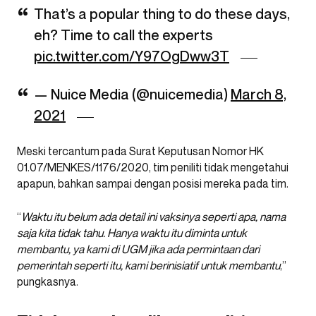
That’s a popular thing to do these days,
eh? Time to call the experts
pic.twitter.com/Y97OgDww3T
— Nuice Media (@nuicemedia)
March 8,
2021
Meski tercantum pada Surat Keputusan Nomor HK
01.07/MENKES/1176/2020, tim peniliti tidak mengetahui
apapun, bahkan sampai dengan posisi mereka pada tim.
“
Waktu itu belum ada detail ini vaksinya seperti apa, nama
saja kita tidak tahu. Hanya waktu itu diminta untuk
membantu, ya kami di UGM jika ada permintaan dari
pemerintah seperti itu, kami berinisiatif untuk membantu
,”
pungkasnya.