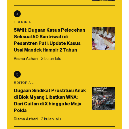
4
EDITORIAL
5W1H: Dugaan Kasus Pelecehan
Seksual 50 Santriwati di
Pesantren Pati: Update Kasus
Usai Mandek Hampir 2 Tahun
Risma Azhari
2 bulan lalu
5
EDITORIAL
Dugaan Sindikat Prostitusi Anak
di Blok M yang Libatkan WNA:
Dari Cuitan di X hingga ke Meja
Polda
Risma Azhari
3 bulan lalu