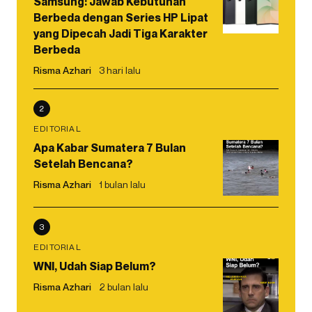
Samsung: Jawab Kebutuhan
Berbeda dengan Series HP Lipat
yang Dipecah Jadi Tiga Karakter
Berbeda
Risma Azhari
3 hari lalu
2
EDITORIAL
Apa Kabar Sumatera 7 Bulan
Setelah Bencana?
Risma Azhari
1 bulan lalu
3
EDITORIAL
WNI, Udah Siap Belum?
Risma Azhari
2 bulan lalu