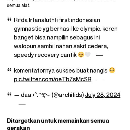
semua alat.
Rifda Irfanaluthfi first indonesian
gymnastic yg berhasil ke olympic. keren
banget bisa nampilin sebagus ini
walopun sambil nahan sakit cedera,
speedy recovery cantik
komentatornya sukses buat nangis
pic.twitter.com/oeTb7sMcSR
— daa •°. *࿐ (@archifids)
July 28, 2024
Ditargetkan untuk memainkan semua
gerakan