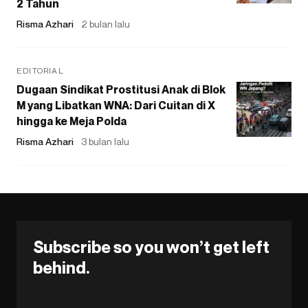
2 Tahun
Risma Azhari
2 bulan lalu
EDITORIAL
Dugaan Sindikat Prostitusi Anak di Blok
M yang Libatkan WNA: Dari Cuitan di X
hingga ke Meja Polda
Risma Azhari
3 bulan lalu
Subscribe so you won’t get left
behind.