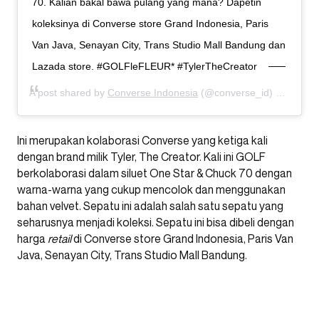
70. Kalian bakal bawa pulang yang mana? Dapetin
koleksinya di Converse store Grand Indonesia, Paris
Van Java, Senayan City, Trans Studio Mall Bandung dan
Lazada store. #GOLFleFLEUR* #TylerTheCreator
A post shared by
Converse Indonesia
(@converse_id) on
May 1
Ini merupakan kolaborasi Converse yang ketiga kali
dengan brand milik Tyler, The Creator. Kali ini GOLF
berkolaborasi dalam siluet One Star & Chuck 70 dengan
warna-warna yang cukup mencolok dan menggunakan
bahan velvet. Sepatu ini adalah salah satu sepatu yang
seharusnya menjadi koleksi. Sepatu ini bisa dibeli dengan
harga
retail
di Converse store Grand Indonesia, Paris Van
Java, Senayan City, Trans Studio Mall Bandung.