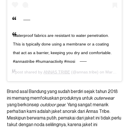
Waterproof fabrics are resistant to water penetration.
This is typically done using a membrane or a coating
that act as a barrier, keeping you dry and comfortable.
#annastribe #humanactivity #mosi
A post shared by
ANNAS TRIBE
(@annas.tribe) on
Mar 10, 2019 at 11:18pm PDT
Brand asal Bandung yang sudah berdiri sejak tahun 2018
ini memang memfokuskan produknya untuk
outerwear
yang berkonsep
outdoor gear
. Yang sangat menarik
perhatian kami adalah jaket anorak dari Annas Tribe.
Meskipun berwarna putih, pemakai dari jaket ini tidak perlu
takut dengan noda selilingnya, karena jaket ini