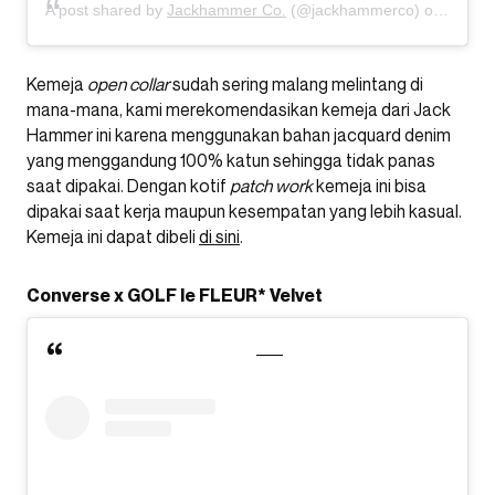
A post shared by
Jackhammer Co.
(@jackhammerco) on
Apr 25
Kemeja
open collar
sudah sering malang melintang di
mana-mana, kami merekomendasikan kemeja dari Jack
Hammer ini karena menggunakan bahan jacquard denim
yang menggandung 100% katun sehingga tidak panas
saat dipakai. Dengan kotif
patch work
kemeja ini bisa
dipakai saat kerja maupun kesempatan yang lebih kasual.
Kemeja ini dapat dibeli
di sini
.
Converse x GOLF le FLEUR* Velvet