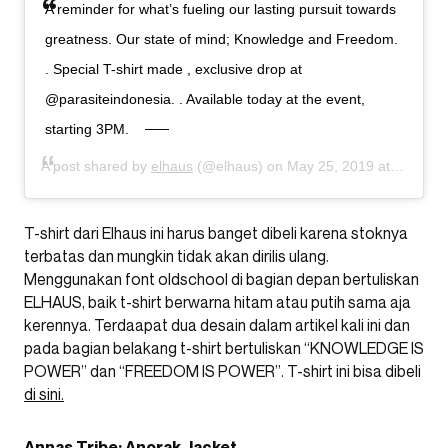
A reminder for what’s fueling our lasting pursuit towards
greatness. Our state of mind; Knowledge and Freedom.
. Special T-shirt made , exclusive drop at
@parasiteindonesia. . Available today at the event,
starting 3PM.
A post shared by
elhaus
(@elhaus) on
May 25, 2019 at 9:37pm PDT
T-shirt dari Elhaus ini harus banget dibeli karena stoknya
terbatas dan mungkin tidak akan dirilis ulang.
Menggunakan font oldschool di bagian depan bertuliskan
ELHAUS, baik t-shirt berwarna hitam atau putih sama aja
kerennya. Terdaapat dua desain dalam artikel kali ini dan
pada bagian belakang t-shirt bertuliskan “KNOWLEDGE IS
POWER” dan “FREEDOM IS POWER”. T-shirt ini bisa dibeli
di sini.
Annas Tribe: Anorak Jacket