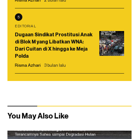
5
EDITORIAL
Dugaan Sindikat Prostitusi Anak
di Blok M yang Libatkan WNA:
Dari Cuitan di X hingga ke Meja
Polda
Risma Azhari
3 bulan lalu
You May Also Like