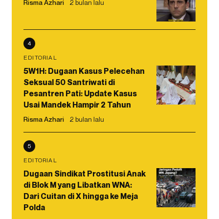
Risma Azhari
2 bulan lalu
4
EDITORIAL
5W1H: Dugaan Kasus Pelecehan
Seksual 50 Santriwati di
Pesantren Pati: Update Kasus
Usai Mandek Hampir 2 Tahun
Risma Azhari
2 bulan lalu
5
EDITORIAL
Dugaan Sindikat Prostitusi Anak
di Blok M yang Libatkan WNA:
Dari Cuitan di X hingga ke Meja
Polda