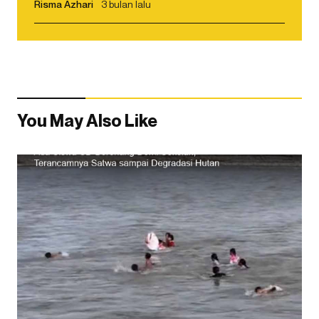
Risma Azhari
3 bulan lalu
You May Also Like