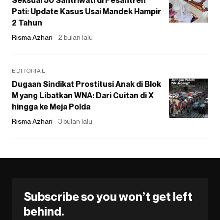
Pati: Update Kasus Usai Mandek Hampir
2 Tahun
Risma Azhari
2 bulan lalu
EDITORIAL
Dugaan Sindikat Prostitusi Anak di Blok
M yang Libatkan WNA: Dari Cuitan di X
hingga ke Meja Polda
Risma Azhari
3 bulan lalu
Subscribe so you won’t get left
behind.